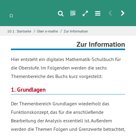
s
n
h
m
r
u
/
/
10.1:
Startseite
Über o-mathe
Zur Information
i
Name
*
Zur Information
Hier entsteht ein digitales Mathematik-Schulbuch für
E-Mail
*
die Oberstufe. Im Folgenden werden die sechs
Themenbereiche des Buchs kurz vorgestellt:
1. Grundlagen
Seite
*
Der Themenbereich Grundlagen wiederholt das
Funktionskonzept, das für die anschließende
Fehlerbeschreibung
*
Bearbeitung der Analysis essentiell ist. Außerdem
werden die Themen Folgen und Grenzwerte betrachtet,