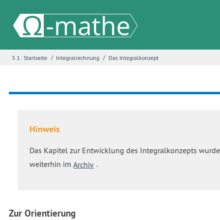
/
/
3.1:
Startseite
Integralrechnung
Das Integralkonzept
Name
*
E-Mail
*
Hinweis
Seite
*
Das Kapitel zur Entwicklung des Integralkonzepts wurde 
weiterhin im
Archiv
.
Fehlerbeschreibung
*
Zur Orientierung