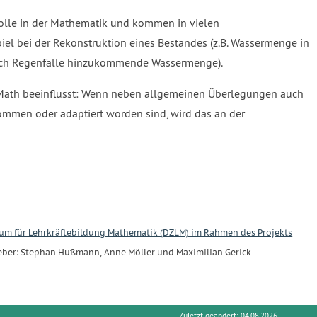
Rolle in der Mathematik und kommen in vielen
el bei der Rekonstruktion eines Bestandes (z.B. Wassermenge in
urch Regenfälle hinzukommende Wassermenge).
uaMath beeinflusst: Wenn neben allgemeinen Überlegungen auch
mmen oder adaptiert worden sind, wird das an der
ntrum für Lehrkräftebildung Mathematik (DZLM) im Rahmen des Projekts
Urheber: Stephan Hußmann, Anne Möller und Maximilian Gerick
Zuletzt geändert: 04.08.2026