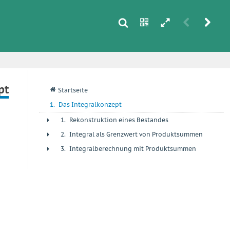
s
n
h
r
u
i
pt
q
Startseite
1.
Das Integralkonzept
1.
Rekonstruktion eines Bestandes
+
2.
Integral als Grenzwert von Produktsummen
+
3.
Integralberechnung mit Produktsummen
+