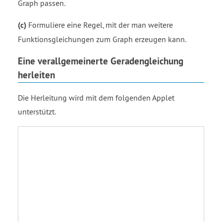
Graph passen.
(c)
Formuliere eine Regel, mit der man weitere
Funktionsgleichungen zum Graph erzeugen kann.
Eine verallgemeinerte Geradengleichung
herleiten
Die Herleitung wird mit dem folgenden Applet
unterstützt.
Funktion
f
Normalform
Herleitung
Punktsteigungsform