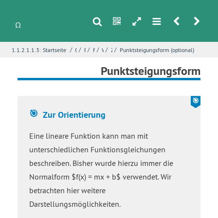
s
n
h
m
r
u
/
/
/
/
/
/
1.1.2.1.1.3:
Startseite
Grundlagen
Funktionen
Funktionenklassen
Wiederholung - Lineare Funktionen
Zur Orientierung
Punktsteigungsform (optional)
i
Name
*
Punktsteigungsform
E-Mail
*
Zur Orientierung
Eine lineare Funktion kann man mit
Seite
*
unterschiedlichen Funktionsgleichungen
beschreiben. Bisher wurde hierzu immer die
Normalform $f(x) = mx + b$ verwendet. Wir
Fehlerbeschreibung
*
betrachten hier weitere
Darstellungsmöglichkeiten.