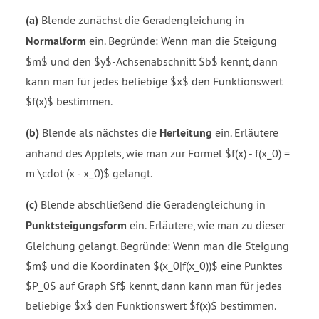
(a)
Blende zunächst die Geradengleichung in
Normalform
ein. Begründe: Wenn man die Steigung
$m$ und den $y$-Achsenabschnitt $b$ kennt, dann
kann man für jedes beliebige $x$ den Funktionswert
$f(x)$ bestimmen.
(b)
Blende als nächstes die
Herleitung
ein. Erläutere
anhand des Applets, wie man zur Formel $f(x) - f(x_0) =
m \cdot (x - x_0)$ gelangt.
(c)
Blende abschließend die Geradengleichung in
Punktsteigungsform
ein. Erläutere, wie man zu dieser
Gleichung gelangt. Begründe: Wenn man die Steigung
$m$ und die Koordinaten $(x_0|f(x_0))$ eine Punktes
$P_0$ auf Graph $f$ kennt, dann kann man für jedes
beliebige $x$ den Funktionswert $f(x)$ bestimmen.