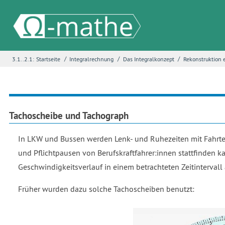
/
/
/
3.1..2.1:
Startseite
Integralrechnung
Das Integralkonzept
Rekonstruktion 
Name
*
E-Mail
*
Tachoscheibe und Tachograph
In LKW und Bussen werden Lenk- und Ruhezeiten mit Fahrtens
Seite
*
und Pflichtpausen von Berufskraftfahrer:innen stattfinden k
Geschwindigkeitsverlauf in einem betrachteten Zeitintervall 
Früher wurden dazu solche Tachoscheiben benutzt:
Fehlerbeschreibung
*