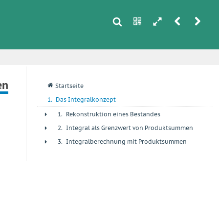
s
n
h
r
u
i
en
q
Startseite
1.
Das Integralkonzept
1.
Rekonstruktion eines Bestandes
+
2.
Integral als Grenzwert von Produktsummen
+
3.
Integralberechnung mit Produktsummen
+