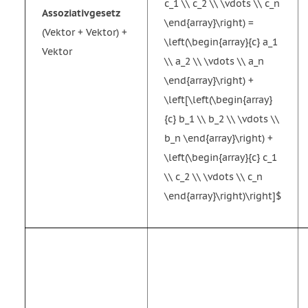
c_1 \\ c_2 \\ \vdots \\ c_n
Assoziativgesetz
\end{array}\right) =
(Vektor + Vektor) +
\left(\begin{array}{c} a_1
Vektor
\\ a_2 \\ \vdots \\ a_n
\end{array}\right) +
\left[\left(\begin{array}
{c} b_1 \\ b_2 \\ \vdots \\
b_n \end{array}\right) +
\left(\begin{array}{c} c_1
\\ c_2 \\ \vdots \\ c_n
\end{array}\right)\right]$