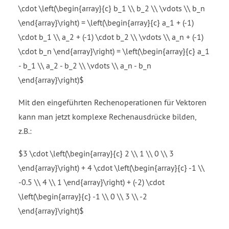
\cdot \left(\begin{array}{c} b_1 \\ b_2 \\ \vdots \\ b_n
\end{array}\right) = \left(\begin{array}{c} a_1 + (-1)
\cdot b_1 \\ a_2 + (-1) \cdot b_2 \\ \vdots \\ a_n + (-1)
\cdot b_n \end{array}\right) = \left(\begin{array}{c} a_1
- b_1 \\ a_2 - b_2 \\ \vdots \\ a_n - b_n
\end{array}\right)$
Mit den eingeführten Rechenoperationen für Vektoren
kann man jetzt komplexe Rechenausdrücke bilden,
z.B.:
$3 \cdot \left(\begin{array}{c} 2 \\ 1 \\ 0 \\ 3
\end{array}\right) + 4 \cdot \left(\begin{array}{c} -1 \\
-0.5 \\ 4 \\ 1 \end{array}\right) + (-2) \cdot
\left(\begin{array}{c} -1 \\ 0 \\ 3 \\ -2
\end{array}\right)$