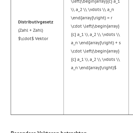
\left(\begin{array}{c} a_1
\\ a_2 \\ \vdots \\ a_n
\end{array}\right) = r
Distributivgesetz
\cdot \left(\begin{array}
(Zahl + Zahl)
{c} a_1 \\ a_2 \\ \vdots \\
$\cdot$ Vektor
a_n \end{array}\right) + s
\cdot \left(\begin{array}
{c} a_1 \\ a_2 \\ \vdots \\
a_n \end{array}\right)$