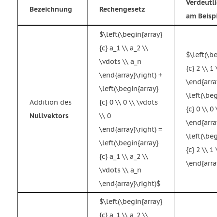
Verdeutl
Bezeichnung
Rechengesetz
am Beisp
$\left(\begin{array}
{c} a_1 \\ a_2 \\
$\left(\b
\vdots \\ a_n
{c} 2 \\ 1 
\end{array}\right) +
\end{arra
\left(\begin{array}
\left(\be
Addition des
{c} 0 \\ 0 \\ \vdots
{c} 0 \\ 0 
Nullvektors
\\ 0
\end{arra
\end{array}\right) =
\left(\be
\left(\begin{array}
{c} 2 \\ 1 
{c} a_1 \\ a_2 \\
\end{arra
\vdots \\ a_n
\end{array}\right)$
$\left(\begin{array}
{c} a_1 \\ a_2 \\