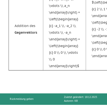
$\left(\b
\vdots \\ a_n
{c} 2 \\ 1 
\end{array}\right) +
\end{arra
\left(\begin{array}
\left(\be
Addition des
{c} -a_1 \\ -a_2 \\
{c} -2 \\ -
Gegenvektors
\vdots \\ -a_n
\end{arra
\end{array}\right) =
\left(\be
\left(\begin{array}
{c} 0 \\ 0 
{c} 0 \\ 0 \\ \vdots
\end{arra
\\ 0
\end{array}\right)$
Zuletzt geändert: 18.12.2025
Rückmeldung geben
Autoren:
KB