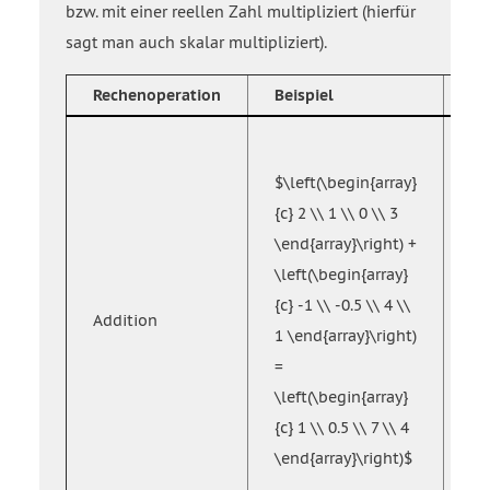
bzw. mit einer reellen Zahl multipliziert (hierfür
sagt man auch skalar multipliziert).
Rechenoperation
Beispiel
Ve
$\
{c}
$\left(\begin{array}
\v
{c} 2 \\ 1 \\ 0 \\ 3
\e
\end{array}\right) +
\l
\left(\begin{array}
{c
{c} -1 \\ -0.5 \\ 4 \\
Addition
\v
1 \end{array}\right)
\e
=
\l
\left(\begin{array}
{c
{c} 1 \\ 0.5 \\ 7 \\ 4
+ 
\end{array}\right)$
a_