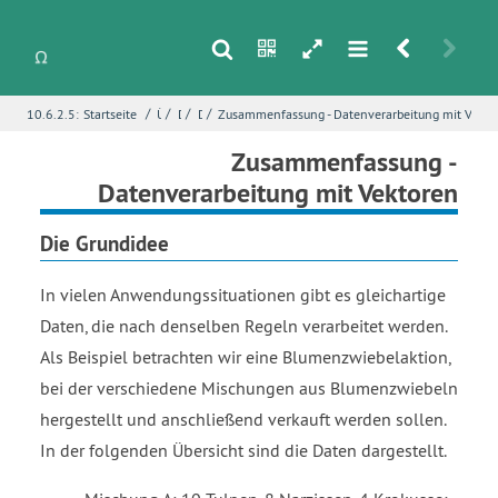
s
n
h
m
r
u
/
/
/
/
10.6.2.5:
Startseite
Über o-mathe
Dokumentation
Demokapitel - Datenverarbeitung mit Vektoren
Zusammenfassung - Datenverarbeitung mit Vekto
i
Name
*
Zusammenfassung -
Datenverarbeitung mit Vektoren
Die Grundidee
E-Mail
*
In vielen Anwendungssituationen gibt es gleichartige
Daten, die nach denselben Regeln verarbeitet werden.
Seite
*
Als Beispiel betrachten wir eine Blumenzwiebelaktion,
bei der verschiedene Mischungen aus Blumenzwiebeln
hergestellt und anschließend verkauft werden sollen.
Fehlerbeschreibung
*
In der folgenden Übersicht sind die Daten dargestellt.