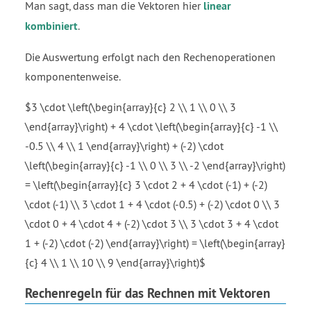
Man sagt, dass man die Vektoren hier
linear
kombiniert
.
Die Auswertung erfolgt nach den Rechenoperationen
komponentenweise.
$3 \cdot \left(\begin{array}{c} 2 \\ 1 \\ 0 \\ 3
\end{array}\right) + 4 \cdot \left(\begin{array}{c} -1 \\
-0.5 \\ 4 \\ 1 \end{array}\right) + (-2) \cdot
\left(\begin{array}{c} -1 \\ 0 \\ 3 \\ -2 \end{array}\right)
= \left(\begin{array}{c} 3 \cdot 2 + 4 \cdot (-1) + (-2)
\cdot (-1) \\ 3 \cdot 1 + 4 \cdot (-0.5) + (-2) \cdot 0 \\ 3
\cdot 0 + 4 \cdot 4 + (-2) \cdot 3 \\ 3 \cdot 3 + 4 \cdot
1 + (-2) \cdot (-2) \end{array}\right) = \left(\begin{array}
{c} 4 \\ 1 \\ 10 \\ 9 \end{array}\right)$
Rechenregeln für das Rechnen mit Vektoren