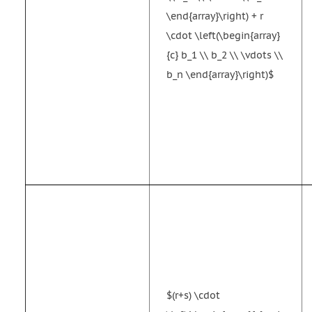
\end{array}\right) + r
\cdot \left(\begin{array}
{c} b_1 \\ b_2 \\ \vdots \\
b_n \end{array}\right)$
$(r+s) \cdot