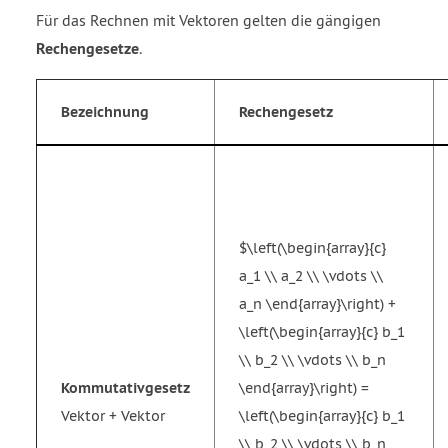
Für das Rechnen mit Vektoren gelten die gängigen
Rechengesetze
.
Bezeichnung
Rechengesetz
$\left(\begin{array}{c}
a_1 \\ a_2 \\ \vdots \\
a_n \end{array}\right) +
\left(\begin{array}{c} b_1
\\ b_2 \\ \vdots \\ b_n
Kommutativgesetz
\end{array}\right) =
Vektor + Vektor
\left(\begin{array}{c} b_1
\\ b_2 \\ \vdots \\ b_n