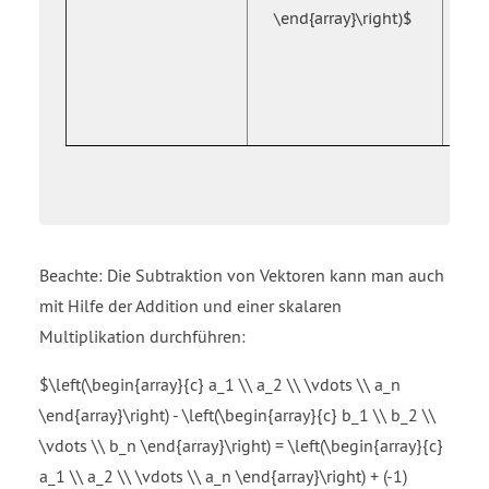
{c
\end{array}\right)$
a_
\v
r
\e
Beachte: Die Subtraktion von Vektoren kann man auch
mit Hilfe der Addition und einer skalaren
Multiplikation durchführen:
$\left(\begin{array}{c} a_1 \\ a_2 \\ \vdots \\ a_n
\end{array}\right) - \left(\begin{array}{c} b_1 \\ b_2 \\
\vdots \\ b_n \end{array}\right) = \left(\begin{array}{c}
a_1 \\ a_2 \\ \vdots \\ a_n \end{array}\right) + (-1)