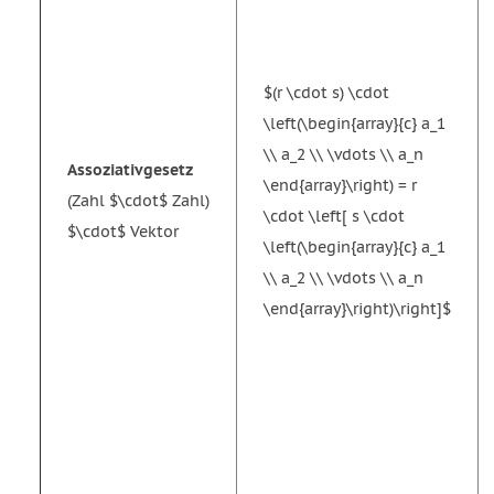
$(r \cdot s) \cdot
\left(\begin{array}{c} a_1
\\ a_2 \\ \vdots \\ a_n
Assoziativgesetz
\end{array}\right) = r
(Zahl $\cdot$ Zahl)
\cdot \left[ s \cdot
$\cdot$ Vektor
\left(\begin{array}{c} a_1
\\ a_2 \\ \vdots \\ a_n
\end{array}\right)\right]$