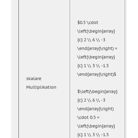
\l
{c}
\v
$0.5 \cdot
\e
\left(\begin{array}
\l
{c} 2 \\ 6 \\ -3
{c}
\end{array}\right) =
\c
\left(\begin{array}
\\
{c} 1 \\ 3 \\ -1.5
\e
\end{array}\right)$
skalare
Multiplikation
$\
$\left(\begin{array}
{c}
{c} 2 \\ 6 \\ -3
\v
\end{array}\right)
\e
\cdot 0.5 =
\c
\left(\begin{array}
\l
{c} 1 \\ 3 \\ -1.5