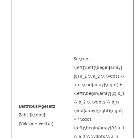
$r \cdot
\left[\left(\begin{array}
{c} a_1 \\ a_2 \\ \vdots \\
a_n \end{array}\right) +
\left(\begin{array}{c} b_1
\\ b_2 \\ \vdots \\ b_n
Distributivgesetz
\end{array}\right)\right]
Zahl $\cdot$
= r \cdot
(Vektor + Vektor)
\left(\begin{array}{c} a_1
\\ a_2 \\ \vdots \\ a_n