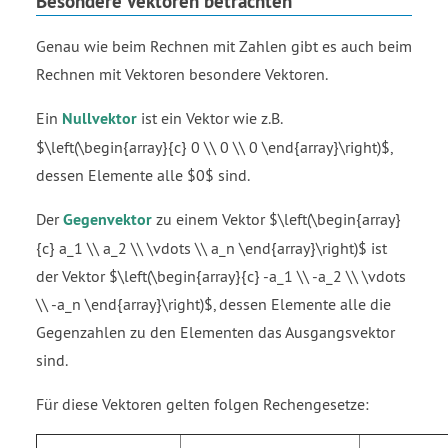
Besondere Vektoren betrachten
Genau wie beim Rechnen mit Zahlen gibt es auch beim
Rechnen mit Vektoren besondere Vektoren.
Ein
Nullvektor
ist ein Vektor wie z.B.
$\left(\begin{array}{c} 0 \\ 0 \\ 0 \end{array}\right)$,
dessen Elemente alle $0$ sind.
Der
Gegenvektor
zu einem Vektor $\left(\begin{array}
{c} a_1 \\ a_2 \\ \vdots \\ a_n \end{array}\right)$ ist
der Vektor $\left(\begin{array}{c} -a_1 \\ -a_2 \\ \vdots
\\ -a_n \end{array}\right)$, dessen Elemente alle die
Gegenzahlen zu den Elementen das Ausgangsvektor
sind.
Für diese Vektoren gelten folgen Rechengesetze: