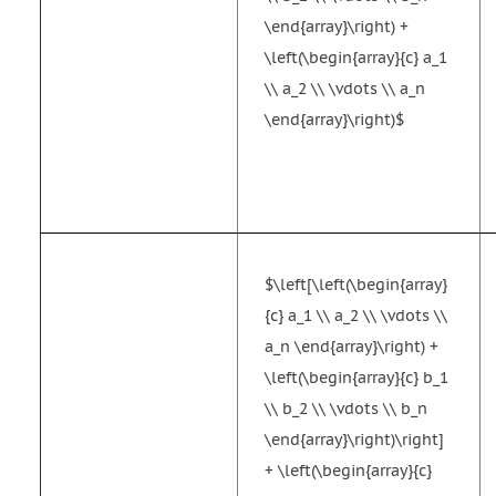
\end{array}\right) +
\left(\begin{array}{c} a_1
\\ a_2 \\ \vdots \\ a_n
\end{array}\right)$
$\left[\left(\begin{array}
{c} a_1 \\ a_2 \\ \vdots \\
a_n \end{array}\right) +
\left(\begin{array}{c} b_1
\\ b_2 \\ \vdots \\ b_n
\end{array}\right)\right]
+ \left(\begin{array}{c}