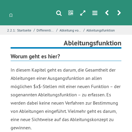
s
n
h
m
r
u
/
/
/
2.2.1:
Startseite
Differentialrechnung
Ableitung von Funktionen
Ableitungsfunktion
i
Name
*
Ableitungsfunktion
Worum geht es hier?
E-Mail
*
In diesem Kapitel geht es darum, die Gesamtheit der
Ableitungen einer Ausgangsfunktion an allen
möglichen $x$-Stellen mit einer neuen Funktion – der
Seite
*
sogenannten Ableitungsfunktion – zu erfassen. Es
werden dabei keine neuen Verfahren zur Bestimmung
von Ableitungen eingeführt. Vielmehr geht es darum,
Fehlerbeschreibung
*
eine neue Sichtweise auf das Ableitungskonzept zu
gewinnen.