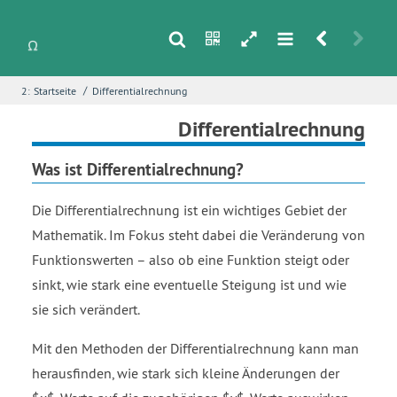
s
n
h
m
r
u
/
2:
Startseite
Differentialrechnung
i
Name
*
Differentialrechnung
Was ist Differentialrechnung?
E-Mail
*
Die Differentialrechnung ist ein wichtiges Gebiet der
Mathematik. Im Fokus steht dabei die Veränderung von
Funktionswerten – also ob eine Funktion steigt oder
Seite
*
sinkt, wie stark eine eventuelle Steigung ist und wie
sie sich verändert.
Fehlerbeschreibung
*
Mit den Methoden der Differentialrechnung kann man
herausfinden, wie stark sich kleine Änderungen der