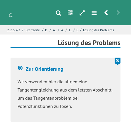
s
n
h
m
r
u
/
/
/
/
/
/
2.2.5.4.1.2:
Startseite
Differentialrechnung
Ableitung von Funktionen
Ableitungsgeometrie
Tangentengleichungen
Das Problem
Lösung des Problems
i
Name
*
Lösung des Problems
E-Mail
*
Zur Orientierung
Wir verwenden hier die allgemeine
Seite
*
Tangentengleichung aus dem letzten Abschnitt,
um das Tangentenproblem bei
Potenzfunktionen zu lösen.
Fehlerbeschreibung
*