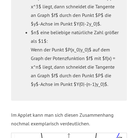
x^3$ liegt, dann schneidet die Tangente
an Graph $f$ durch den Punkt $P$ die
$y$-Achse im Punkt $Y(0|-2y_0)$.
$n$ eine beliebige natürliche Zahl größer
als $1$:
Wenn der Punkt $P(x_0|y_0)$ auf dem
Graph der Potenzfunktion $f$ mit $f(x) =
x^n$ liegt, dann schneidet die Tangente
an Graph $f$ durch den Punkt $P$ die
$y$-Achse im Punkt $Y(0|-(n-1)y_0)$.
Im Applet kann man sich diesen Zusammenhang
nochmal exemplarisch verdeutlichen.
Funktion
Funktion