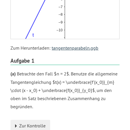
Zum Herunterladen:
tangentenparabeln.ggb
Aufgabe 1
(a)
Betrachte den Fall $n = 2$. Benutze die allgemeine
Tangentengleichung $t(x) = \underbrace{f'(x_0)}_{m}
\cdot (x - x_0) + \underbrace{f(x_0)}_{y_0}$, um den
oben im Satz beschriebenen Zusammenhang zu
begründen.
Zur Kontrolle