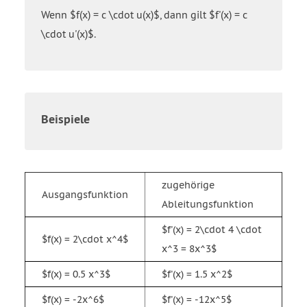
Wenn $f(x) = c \cdot u(x)$, dann gilt $f'(x) = c
\cdot u'(x)$.
Beispiele
zugehörige
Ausgangsfunktion
Ableitungsfunktion
$f'(x) = 2\cdot 4 \cdot
$f(x) = 2\cdot x^4$
x^3 = 8x^3$
$f(x) = 0.5 x^3$
$f'(x) = 1.5 x^2$
$f(x) = -2x^6$
$f'(x) = -12x^5$