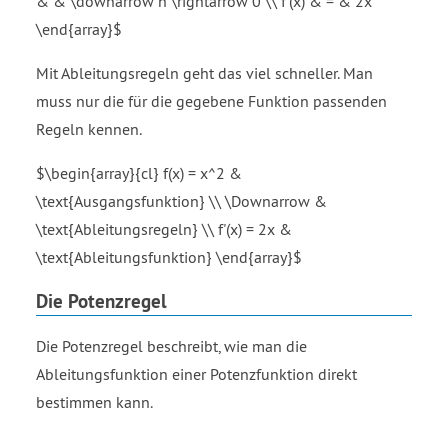
& & \downarrow h \rightarrow 0 \\ f'(x) & = & 2x
\end{array}$
Mit Ableitungsregeln geht das viel schneller. Man
muss nur die für die gegebene Funktion passenden
Regeln kennen.
$\begin{array}{cl} f(x) = x^2 &
\text{Ausgangsfunktion} \\ \Downarrow &
\text{Ableitungsregeln} \\ f'(x) = 2x &
\text{Ableitungsfunktion} \end{array}$
Die Potenzregel
Die Potenzregel beschreibt, wie man die
Ableitungsfunktion einer Potenzfunktion direkt
bestimmen kann.