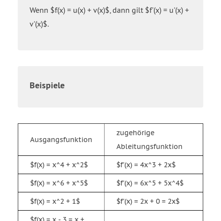
Wenn $f(x) = u(x) + v(x)$, dann gilt $f'(x) = u'(x) +
v'(x)$.
Beispiele
zugehörige
Ausgangsfunktion
Ableitungsfunktion
$f(x) = x^4 + x^2$
$f'(x) = 4x^3 + 2x$
$f(x) = x^6 + x^5$
$f'(x) = 6x^5 + 5x^4$
$f(x) = x^2 + 1$
$f'(x) = 2x + 0 = 2x$
$f(x) = x - 3 = x +