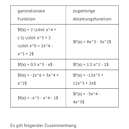
ganzrationale
zugehörige
Funktion
Ableitungsfunktion
$f(x) = 2 \cdot x^4 +
(-1) \cdot x^3 + 2
$f'(x) = 8x^3 - 3x^2$
\cdot x^0 = 2x^4 -
x^3 + 2$
$f(x) = 0.5 x^3 - x$
$f'(x) = 1.5 x^2 - 1$
$f(x) = -2x^6 + 3x^4 +
$f'(x) = -12x^5 +
x^2$
12x^3 + 2x$
$f'(x) = -5x^4 -
$f(x) = -x^5 - x^4 - 1$
4x^3$
Es gilt folgender Zusammenhang.