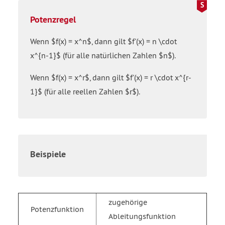
Potenzregel
Wenn $f(x) = x^n$, dann gilt $f'(x) = n \cdot
x^{n-1}$ (für alle natürlichen Zahlen $n$).
Wenn $f(x) = x^r$, dann gilt $f'(x) = r \cdot x^{r-
1}$ (für alle reellen Zahlen $r$).
Beispiele
zugehörige
Potenzfunktion
Ableitungsfunktion