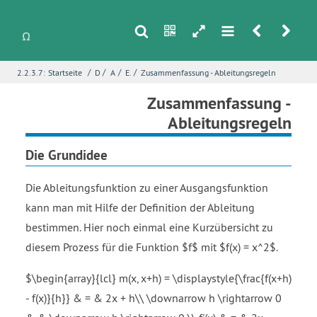
s
n
h
m
r
u
/
/
/
/
2.2.3.7:
Startseite
Differentialrechnung
Ableitung von Funktionen
Elementare Ableitungsregeln
Zusammenfassung - Ableitungsregeln
i
Name
*
Zusammenfassung -
Ableitungsregeln
Die Grundidee
E-Mail
*
Die Ableitungsfunktion zu einer Ausgangsfunktion
kann man mit Hilfe der Definition der Ableitung
Seite
*
bestimmen. Hier noch einmal eine Kurzübersicht zu
diesem Prozess für die Funktion $f$ mit $f(x) = x^2$.
Fehlerbeschreibung
*
$\begin{array}{lcl} m(x, x+h) = \displaystyle{\frac{f(x+h)
- f(x)}{h}} & = & 2x + h\\ \downarrow h \rightarrow 0