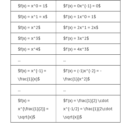
$f(x) = x^0 = 1$
$f'(x) = 0x^{-1} = 0$
$f(x) = x^1 = x$
$f'(x) = 1x^0 = 1$
$f(x) = x^2$
$f'(x) = 2x^1 = 2x$
$f(x) = x^3$
$f'(x) = 3x^2$
$f(x) = x^4$
$f'(x) = 4x^3$
...
...
$f(x) = x^{-1} =
$f'(x) = (-1)x^{-2} = -
\frac{1}{x}$
\frac{1}{x^2}$
...
...
$f(x) =
$f'(x) = \frac{1}{2} \cdot
x^{\frac{1}{2}} =
x^{-1/2} = \frac{1}{2\cdot
\sqrt{x}$
\sqrt{x}}$