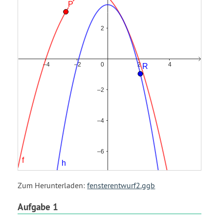
plus
4
Zum Herunterladen:
fensterentwurf2.ggb
Aufgabe 1