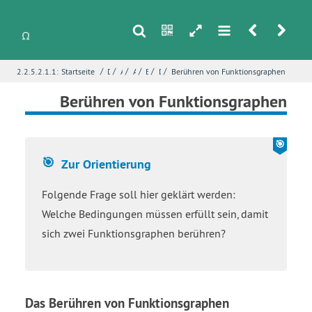
s
n
h
m
r
u
/
/
/
/
/
/
2.2.5.2.1.1:
Startseite
Differentialrechnung
Ableitung von Funktionen
Ableitungsgeometrie
Berühren und senkrechtes Schneiden von Fun
Das Problem
Berühren von Funktionsgraphen
i
Name
*
Berühren von Funktionsgraphen
E-Mail
*
Zur Orientierung
Folgende Frage soll hier geklärt werden:
Seite
*
Welche Bedingungen müssen erfüllt sein, damit
sich zwei Funktionsgraphen berühren?
Fehlerbeschreibung
*
Das Berühren von Funktionsgraphen