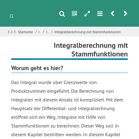
s
n
h
m
r
u
/
/
/
3.2.3:
Startseite
Integralrechnung
Integral und Ableitung
Integralberechnung mit Stammfunktionen
i
Name
*
Integralberechnung mit
Stammfunktionen
Worum geht es hier?
E-Mail
*
Das Integral wurde über Grenzwerte von
Produktsummen eingeführt. Die Berechnung von
Seite
*
Integralen mit diesem Ansatz ist kompliziert. Mit dem
Hauptsatz der Differential- und Integralrechnung
eröffnet sich ein Weg, Integrale mit Hilfe von
Fehlerbeschreibung
*
Stammfunktionen zu berechnen. Dieser Weg soll in
diesem Kapitel bestritten werden. In diesem Kapitel