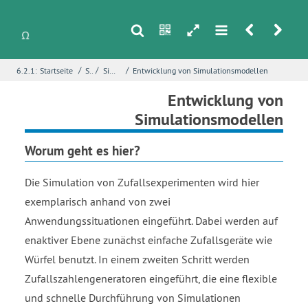
s
n
h
m
r
u
/
/
/
6.2.1:
Startseite
Stochastik
Simulation von Zufallsexperimenten
Entwicklung von Simulationsmodellen
i
Name
*
Entwicklung von
Simulationsmodellen
Worum geht es hier?
E-Mail
*
Die Simulation von Zufallsexperimenten wird hier
exemplarisch anhand von zwei
Seite
*
Anwendungssituationen eingeführt. Dabei werden auf
enaktiver Ebene zunächst einfache Zufallsgeräte wie
Würfel benutzt. In einem zweiten Schritt werden
Fehlerbeschreibung
*
Zufallszahlengeneratoren eingeführt, die eine flexible
und schnelle Durchführung von Simulationen