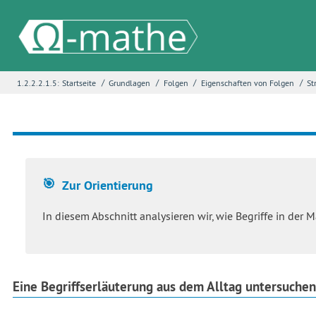
/
/
/
/
1.2.2.2.1.5:
Startseite
Grundlagen
Folgen
Eigenschaften von Folgen
St
Name
*
E-Mail
*
Zur Orientierung
Seite
*
In diesem Abschnitt analysieren wir, wie Begriffe in der 
Fehlerbeschreibung
*
Eine Begriffserläuterung aus dem Alltag untersuchen