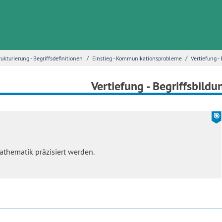
/
/
rukturierung - Begriffsdefinitionen
Einstieg - Kommunikationsprobleme
Vertiefung -
Vertiefung - Begriffsbildu
Mathematik präzisiert werden.