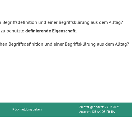
Begriffsdefinition und einer Begriffsklärung aus dem Alltag?
azu benutzte
definierende Eigenschaft
.
en Begriffsdefinition und einer Begriffsklärung aus dem Alltag?
Zuletzt geändert: 27.07.2025
Rückmeldung geben
Autoren:
KB AK OS FR BA