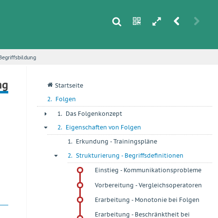
s
n
h
r
u
 Begriffsbildung
i
ng
q
Startseite
2.
Folgen
1.
Das Folgenkonzept
+
2.
Eigenschaften von Folgen
-
1.
Erkundung - Trainingspläne
+
2.
Strukturierung - Begriffsdefinitionen
-
Einstieg - Kommunikationsprobleme
Vorbereitung - Vergleichsoperatoren
Erarbeitung - Monotonie bei Folgen
Erarbeitung - Beschränktheit bei