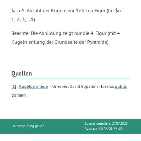
$a_n$: Anzahl der Kugeln zur $n$-ten Figur (für $n =
1; 2; 3; ...$)
Beachte: Die Abbildung zeigt nur die 4. Figur (mit 4
Kugeln entlang der Grundseite der Pyramide).
Quellen
[1]
:
Kugelpyramide
- Urheber: David Eppstein - Lizenz:
public
domain
Zuletzt geändert: 27.07.2025
Rückmeldung geben
Autoren:
KB AK OS FR BA