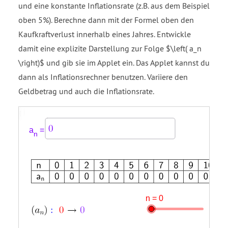
und eine konstante Inflationsrate (z.B. aus dem Beispiel
oben 5%). Berechne dann mit der Formel oben den
Kaufkraftverlust innerhalb eines Jahres. Entwickle
damit eine explizite Darstellung zur Folge $\left( a_n
\right)$ und gib sie im Applet ein. Das Applet kannst du
dann als Inflationsrechner benutzen. Variiere den
Geldbetrag und auch die Inflationsrate.
Eingabefeld
Eingabefeld
Eingabefeld
open
{{,,,,,,,,,,,},
a
nMin
nMax
parenthesis
{n,0,1,2,3,4,5,6,7,8,9,10},
subscript
a
{,,,,,,,,,,,},
n
start
{a
equals
subscript
start
n
subscript
end
n
subscript
end
close
subscript
parenthesis
,0,0,0,0,0,0,0,0,0,0,0},