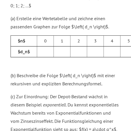
0; 1; 2; ...$
(a) Erstelle eine Wertetabelle und zeichne einen
passenden Graphen zur Folge $\left( d_n \right)$.
$n$
0
1
2
3
4
5
$d_n$
(b) Beschreibe die Folge $\left( d_n \right)$ mit einer
rekursiven und expliziten Berechnungsformel.
(c) Zur Einordnung: Der Depot-Bestand wächst in
diesem Beispiel
exponentiell
. Du kennst exponentielles
Wachstum bereits von Exponentialfunktionen und
vom Zinseszinseffekt. Die Funktionsgleichung einer
Exponentialfunktion sieht so aus: $f(x) = a\cdot q^x$,