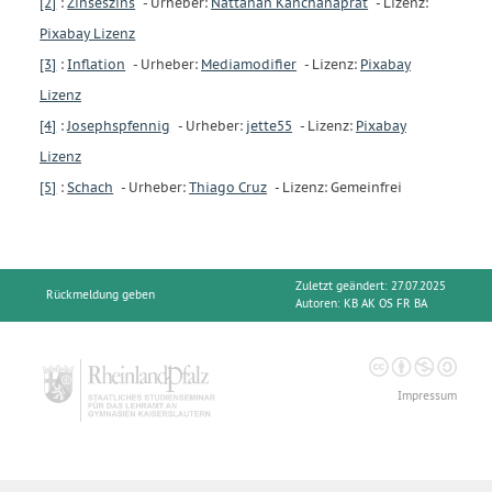
[2]
:
Zinseszins
- Urheber:
Nattanan Kanchanaprat
- Lizenz:
Pixabay Lizenz
[3]
:
Inflation
- Urheber:
Mediamodifier
- Lizenz:
Pixabay
Lizenz
[4]
:
Josephspfennig
- Urheber:
jette55
- Lizenz:
Pixabay
Lizenz
[5]
:
Schach
- Urheber:
Thiago Cruz
- Lizenz: Gemeinfrei
Zuletzt geändert: 27.07.2025
Rückmeldung geben
Autoren:
KB AK OS FR BA
Impressum