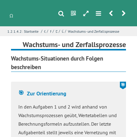
s
n
h
m
r
u
/
/
/
/
/
1.2.1.4.2:
Startseite
Grundlagen
Folgen
Das Folgenkonzept
Übungen - Folgenkonzept
Wachstums- und Zerfallsprozesse
i
Name
*
Wachstums- und Zerfallsprozesse
Wachstums-Situationen durch Folgen
beschreiben
E-Mail
*
Seite
*
Zur Orientierung
In den Aufgaben 1 und 2 wird anhand von
Wachstumsprozessen geübt, Wertetabellen und
Fehlerbeschreibung
*
Berechnungsformeln aufzustellen. Der letzte
Aufgabenteil stellt jeweils eine Vernetzung mit