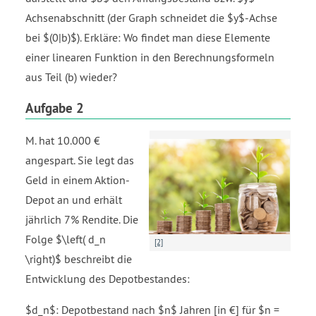
Achsenabschnitt (der Graph schneidet die $y$-Achse
bei $(0|b)$). Erkläre: Wo findet man diese Elemente
einer linearen Funktion in den Berechnungsformeln
aus Teil (b) wieder?
Aufgabe 2
M. hat 10.000 €
angespart. Sie legt das
Geld in einem Aktion-
Depot an und erhält
jährlich 7% Rendite. Die
Folge $\left( d_n
[2]
\right)$ beschreibt die
Entwicklung des Depotbestandes:
$d_n$: Depotbestand nach $n$ Jahren [in €] für $n =