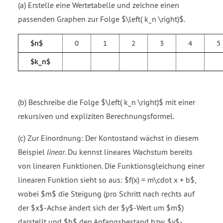
(a) Erstelle eine Wertetabelle und zeichne einen
passenden Graphen zur Folge $\left( k_n \right)$.
$n$
0
1
2
3
4
5
$k_n$
(b) Beschreibe die Folge $\left( k_n \right)$ mit einer
rekursiven und expliziten Berechnungsformel.
(c) Zur Einordnung: Der Kontostand wächst in diesem
Beispiel
linear
. Du kennst lineares Wachstum bereits
von linearen Funktionen. Die Funktionsgleichung einer
linearen Funktion sieht so aus: $f(x) = m\cdot x + b$,
wobei $m$ die Steigung (pro Schritt nach rechts auf
der $x$-Achse ändert sich der $y$-Wert um $m$)
darstellt und $b$ den Anfangsbestand bzw. $y$-