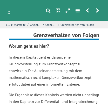
s
n
h
m
r
u
/
/
/
1.3.1:
Startseite
Grundlagen
Grenzwerte
Grenzverhalten von Folgen
i
Name
*
Grenzverhalten von Folgen
Worum geht es hier?
E-Mail
*
In diesem Kapitel geht es darum, eine
Grundvorstellung zum Grenzwertkonzept zu
entwickeln. Die Auseinandersetzung mit dem
Seite
*
mathematisch recht komplexen Grenzwertkonzept
erfolgt dabei auf einer informellen Enbene.
Fehlerbeschreibung
*
Die Ergebnisse dieses Kapitels werden nicht unbedingt
in den Kapiteln zur Differential- und Integralrechnung