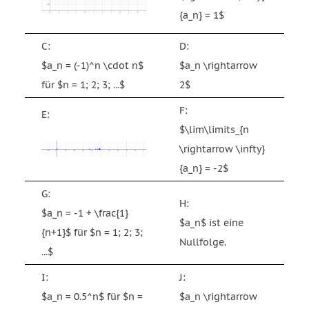
{a_n} = 1$
C:
D:
$a_n = (-1)^n \cdot n$
$a_n \rightarrow
für $n = 1; 2; 3; ...$
2$
F:
E:
$\lim\limits_{n
\rightarrow \infty}
{a_n} = -2$
G:
H:
$a_n = -1 + \frac{1}
$a_n$ ist eine
{n+1}$ für $n = 1; 2; 3;
Nullfolge.
...$
I:
J:
$a_n = 0.5^n$ für $n =
$a_n \rightarrow