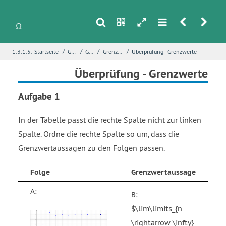
s
n
h
m
r
u
/
/
/
/
1.3.1.5:
Startseite
Grundlagen
Grenzwerte
Grenzverhalten von Folgen
Überprüfung - Grenzwerte
i
Name
*
Überprüfung - Grenzwerte
Aufgabe 1
E-Mail
*
In der Tabelle passt die rechte Spalte nicht zur linken
Spalte. Ordne die rechte Spalte so um, dass die
Grenzwertaussagen zu den Folgen passen.
Seite
*
Folge
Grenzwertaussage
Fehlerbeschreibung
*
A:
B:
$\lim\limits_{n
\rightarrow \infty}