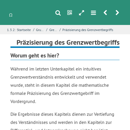
s
n
h
m
r
u
/
/
/
1.3.2:
Startseite
Grundlagen
Grenzwerte
Präzisierung des Grenzwertbegriffs
i
Name
*
Präzisierung des Grenzwertbegriffs
Worum geht es hier?
E-Mail
*
Während im letzten Unterkapitel ein intuitives
Grenzwertverständnis entwickelt und verwendet
wurde, steht in diesem Kapitel die mathematische
Seite
*
formale Präzisierung des Grenzwertgebriff im
Vordergrund.
Fehlerbeschreibung
*
Die Ergebnisse dieses Kapitels dienen zur Vertiefung
des Verständnisses und werden in den Kapiteln zur