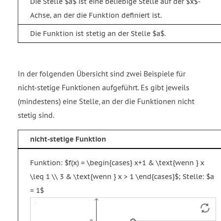
Die Stelle $a$ ist eine beliebige Stelle auf der $x$-
Achse, an der die Funktion definiert ist.
Die Funktion ist stetig an der Stelle $a$.
In der folgenden Übersicht sind zwei Beispiele für
nicht-stetige Funktionen aufgeführt. Es gibt jeweils
(mindestens) eine Stelle, an der die Funktionen nicht
stetig sind.
nicht-stetige Funktion
Funktion: $f(x) = \begin{cases} x+1 & \text{wenn } x
\leq 1 \\ 3 & \text{wenn } x > 1 \end{cases}$; Stelle: $a
= 1$
Funktion
Strecke
Vektor
f
g
u