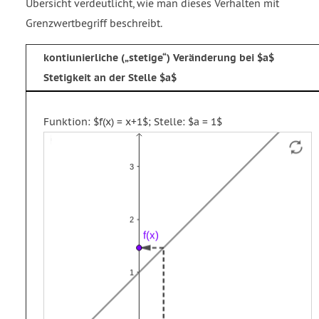
Übersicht verdeutlicht, wie man dieses Verhalten mit
Grenzwertbegriff beschreibt.
kontiunierliche (
stetige
) Veränderung bei $a$
Stetigkeit an der Stelle $a$
Funktion: $f(x) = x+1$; Stelle: $a = 1$
Funktion
Strecke
Vektor
f
g
u