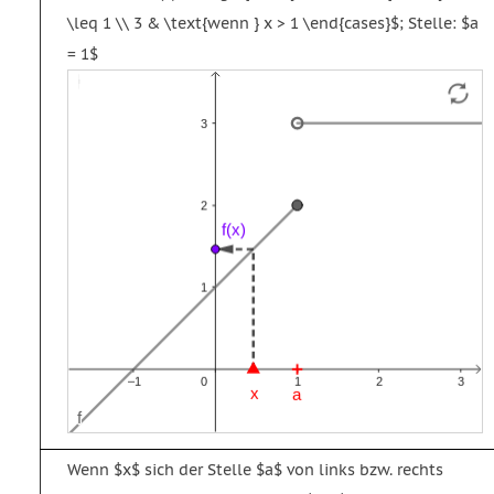
\leq 1 \\ 3 & \text{wenn } x > 1 \end{cases}$; Stelle: $a
= 1$
Funktion
Strecke
Vektor
f
g
u
Wenn $x$ sich der Stelle $a$ von links bzw. rechts