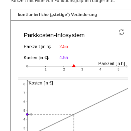
Parkzeit mit Hilfe von Funktionsgraphen dargestellt.
kontiunierliche (
stetige
) Veränderung
2.55
4.55
Parkzeit
Kosten
Parkkosten
Funktion
Strecke
Vektor
open
open
minus
f
g
u
bracket
bracket
Infosystem
in
in
h
€
close
close
bracket
bracket
:
: