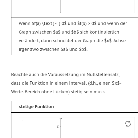
Wenn $f(a) \text{ < } 0$ und $f(b) > 0$ und wenn der
Graph zwischen $a$ und $b$ sich kontinuierlich
verändert, dann schneidet der Graph die $x$-Achse
irgendwo zwischen $a$ und $b$.
Beachte auch die Voraussetzung im Nullstellensatz,
dass die Funktion in einem Intervall (d.h., einen $x$-
Werte-Bereich ohne Lücken) stetig sein muss.
stetige Funktion
Funktion
Funktion
f1
f2