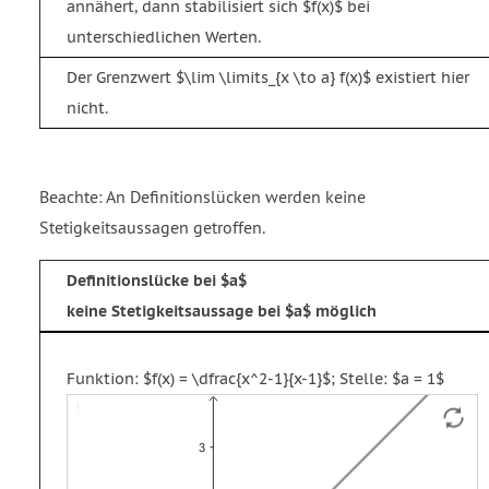
annähert, dann stabilisiert sich $f(x)$ bei
unterschiedlichen Werten.
Der Grenzwert $\lim \limits_{x \to a} f(x)$ existiert hier
nicht.
Beachte: An Definitionslücken werden keine
Stetigkeitsaussagen getroffen.
Definitionslücke bei $a$
keine Stetigkeitsaussage bei $a$ möglich
Funktion: $f(x) = \dfrac{x^2-1}{x-1}$; Stelle: $a = 1$
Funktion
Strecke
Vektor
f
g
u