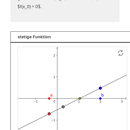
$f(x_0) = 0$.
stetige Funktion
Funktion
Funktion
f1
f2