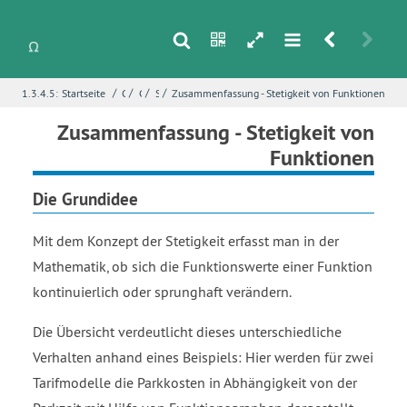
s
n
h
m
r
u
/
/
/
/
1.3.4.5:
Startseite
Grundlagen
Grenzwerte
Stetigkeit von Funktionen
Zusammenfassung - Stetigkeit von Funktionen
i
Name
*
Zusammenfassung - Stetigkeit von
Funktionen
Die Grundidee
E-Mail
*
Mit dem Konzept der Stetigkeit erfasst man in der
Mathematik, ob sich die Funktionswerte einer Funktion
Seite
*
kontinuierlich oder sprunghaft verändern.
Die Übersicht verdeutlicht dieses unterschiedliche
Fehlerbeschreibung
*
Verhalten anhand eines Beispiels: Hier werden für zwei
Tarifmodelle die Parkkosten in Abhängigkeit von der