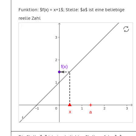
Funktion: $f(x) = x+1$; Stelle: $a$ ist eine beliebige
reelle Zahl
Funktion
Strecke
Vektor
f
g
u