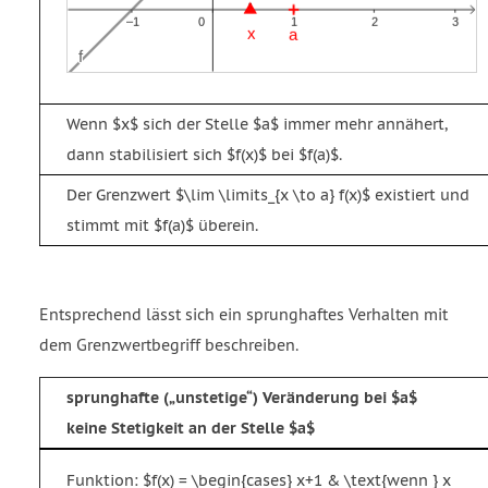
Wenn $x$ sich der Stelle $a$ immer mehr annähert,
dann stabilisiert sich $f(x)$ bei $f(a)$.
Der Grenzwert $\lim \limits_{x \to a} f(x)$ existiert und
stimmt mit $f(a)$ überein.
Entsprechend lässt sich ein sprunghaftes Verhalten mit
dem Grenzwertbegriff beschreiben.
sprunghafte (
unstetige
) Veränderung bei $a$
keine Stetigkeit an der Stelle $a$
Funktion: $f(x) = \begin{cases} x+1 & \text{wenn } x