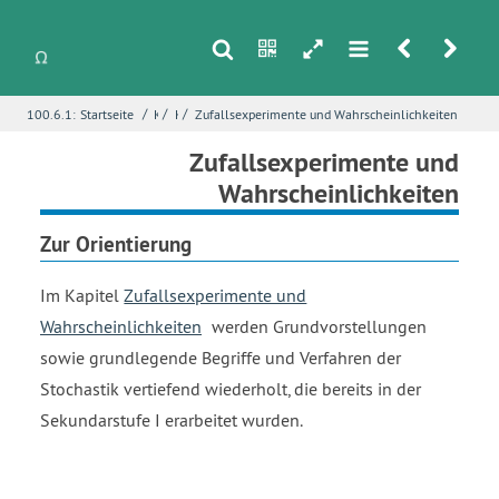
s
n
h
m
r
u
/
/
/
100.6.1:
Startseite
Konzeption der Kapitel
Konzeption des Stochastikkapitels
Zufallsexperimente und Wahrscheinlichkeiten
i
Name
*
Zufallsexperimente und
Wahrscheinlichkeiten
Zur Orientierung
E-Mail
*
Im Kapitel
Zufallsexperimente und
Wahrscheinlichkeiten
werden Grundvorstellungen
Seite
*
sowie grundlegende Begriffe und Verfahren der
Stochastik vertiefend wiederholt, die bereits in der
Sekundarstufe I erarbeitet wurden.
Fehlerbeschreibung
*