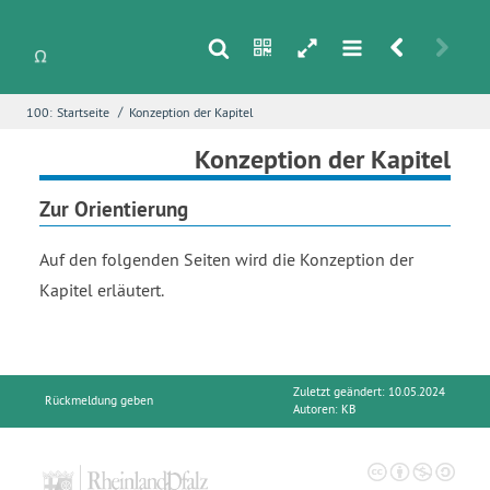
s
n
h
m
r
u
/
100:
Startseite
Konzeption der Kapitel
i
Name
*
Konzeption der Kapitel
Zur Orientierung
E-Mail
*
Auf den folgenden Seiten wird die Konzeption der
Kapitel erläutert.
Seite
*
Zuletzt geändert: 10.05.2024
Rückmeldung geben
Autoren:
KB
Fehlerbeschreibung
*