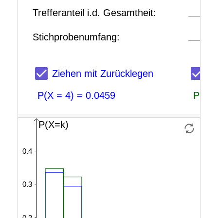
X
X
Zurücklegen
Zurücklegen
equals
equals
4
4
close
close
parenthesis
parenthesis
equals
equals
0.0459
0.0357