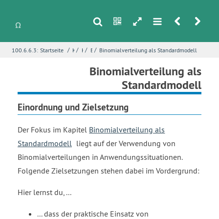
s
n
h
m
r
u
/
/
/
/
100.6.6.3:
Startseite
Konzeption der Kapitel
Konzeption des Stochastikkapitels
Binomialverteilung
Binomialverteilung als Standardmodell
i
Name
*
Binomialverteilung als
Standardmodell
Einordnung und Zielsetzung
E-Mail
*
Der Fokus im Kapitel
Binomialverteilung als
Standardmodell
liegt auf der Verwendung von
Seite
*
Binomialverteilungen in Anwendungssituationen.
Folgende Zielsetzungen stehen dabei im Vordergrund:
Fehlerbeschreibung
*
Hier lernst du, ...
... dass der praktische Einsatz von