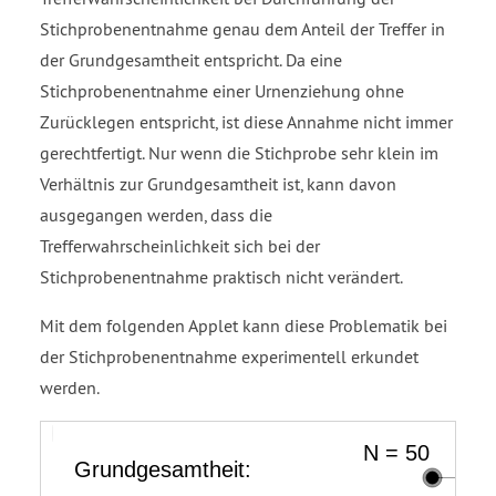
Stichprobenentnahme genau dem Anteil der Treffer in
der Grundgesamtheit entspricht. Da eine
Stichprobenentnahme einer Urnenziehung ohne
Zurücklegen entspricht, ist diese Annahme nicht immer
gerechtfertigt. Nur wenn die Stichprobe sehr klein im
Verhältnis zur Grundgesamtheit ist, kann davon
ausgegangen werden, dass die
Trefferwahrscheinlichkeit sich bei der
Stichprobenentnahme praktisch nicht verändert.
Mit dem folgenden Applet kann diese Problematik bei
der Stichprobenentnahme experimentell erkundet
werden.
k
P
P
Grundgesamtheit:
Trefferanteil
Stichprobenumfang:
Liste
Liste
equals
open
open
i.d.
VerteilungX
VerteilungY
Ziehen
Ziehen
4
parenthesis
parenthesis
Gesamtheit:
mit
ohne