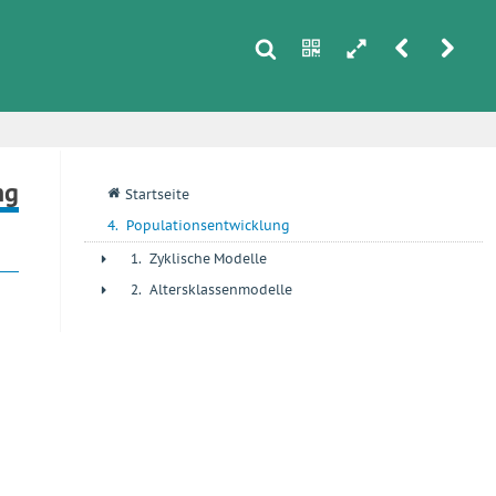
s
n
h
r
u
i
ng
q
Startseite
4.
Populationsentwicklung
1.
Zyklische Modelle
+
2.
Altersklassenmodelle
+