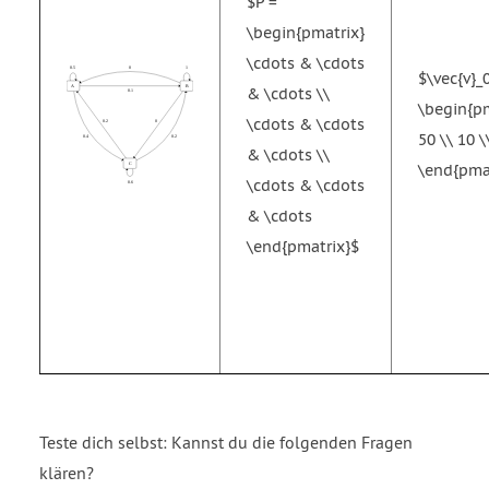
$P =
\begin{pmatrix}
\cdots & \cdots
$\vec{v}_
& \cdots \\
\begin{pm
\cdots & \cdots
50 \\ 10 \
& \cdots \\
\end{pma
\cdots & \cdots
& \cdots
\end{pmatrix}$
Teste dich selbst: Kannst du die folgenden Fragen
klären?