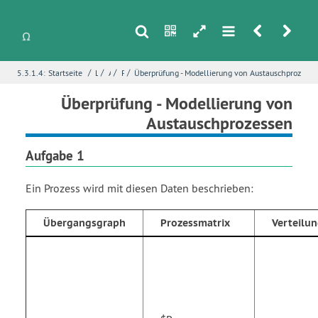
s
n
h
m
r
u
/
/
/
/
5.3.1.4:
Startseite
Lineare Algebra
Austauschprozesse
Prozessmodellierung
Überprüfung - Modellierung von Austauschprozesse
i
Name
*
Überprüfung - Modellierung von
Austauschprozessen
Aufgabe 1
E-Mail
*
Ein Prozess wird mit diesen Daten beschrieben:
Seite
*
Übergangsgraph
Prozessmatrix
Verteilu
Fehlerbeschreibung
*