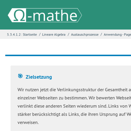
/
/
/
5.3.4.1.2:
Startseite
Lineare Algebra
Austauschprozesse
Anwendung - Pag
Name
*
E-Mail
*
Zielsetzung
Seite
*
Wir nutzen jetzt die Verlinkungsstruktur der Gesamtheit 
einzelner Webseiten zu bestimmen. Wir bewerten Webseite
verlinkt diese anderen Seiten wiederum sind. Links von W
Fehlerbeschreibung
*
stärker berücksichtigt als Links, die ihren Ursprung auf 
verweisen.