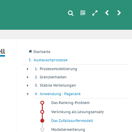
s
n
h
r
u
i
ll
q
Startseite
3.
Austauschprozesse
1.
Prozessmodellierung
+
2.
Grenzverhalten
+
3.
Stabile Verteilungen
+
4.
Anwendung - Pagerank
-
Das Ranking-Problem
Verlinkung als Lösungsansatz
Das Zufallssurfermodell
Modellerweiterung