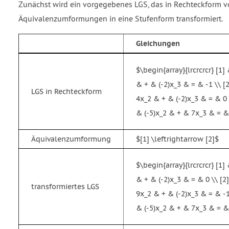
Zunächst wird ein vorgegebenes LGS, das in Rechteckform vor
Äquivalenzumformungen in eine Stufenform transformiert.
Gleichungen
$\begin{array}{lrcrcrcr} [1
& + & (-2)x_3 & = & -1 \\ 
LGS in Rechteckform
4x_2 & + & (-2)x_3 & = & 0
& (-5)x_2 & + & 7x_3 & = &
Äquivalenzumformung
$[1] \leftrightarrow [2]$
$\begin{array}{lrcrcrcr} [1
& + & (-2)x_3 & = & 0 \\ [
transformiertes LGS
9x_2 & + & (-2)x_3 & = & -
& (-5)x_2 & + & 7x_3 & = &