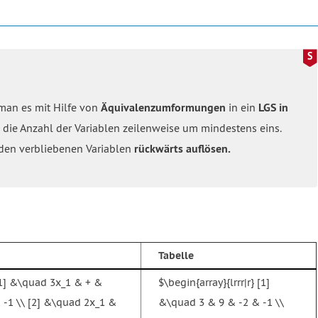
man es mit Hilfe von
Äquivalenzumformungen
in ein
LGS in
 die Anzahl der Variablen zeilenweise um mindestens eins.
 den verbliebenen Variablen
rückwärts auflösen.
Tabelle
 [1] &\quad 3x_1 & + &
$\begin{array}{lrrr|r} [1]
 -1 \\ [2] &\quad 2x_1 &
&\quad 3 & 9 & -2 & -1 \\