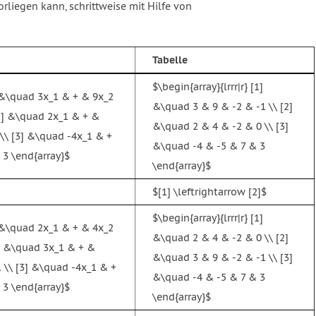
liegen kann, schrittweise mit Hilfe von
Tabelle
$\begin{array}{lrrr|r} [1]
] &\quad 3x_1 & + & 9x_2
&\quad 3 & 9 & -2 & -1 \\ [2]
[2] &\quad 2x_1 & + &
&\quad 2 & 4 & -2 & 0 \\ [3]
 \\ [3] &\quad -4x_1 & +
&\quad -4 & -5 & 7 & 3
 3 \end{array}$
\end{array}$
$[1] \leftrightarrow [2]$
$\begin{array}{lrrr|r} [1]
] &\quad 2x_1 & + & 4x_2
&\quad 2 & 4 & -2 & 0 \\ [2]
2] &\quad 3x_1 & + &
&\quad 3 & 9 & -2 & -1 \\ [3]
1 \\ [3] &\quad -4x_1 & +
&\quad -4 & -5 & 7 & 3
 3 \end{array}$
\end{array}$