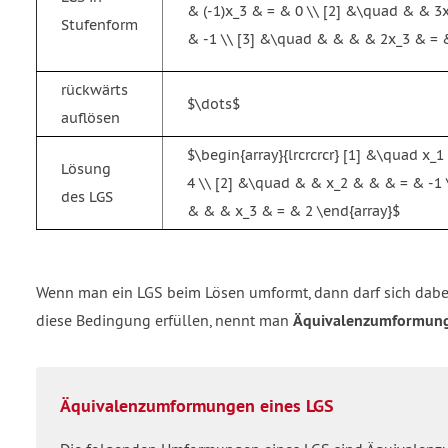
& (-1)x_3 & = & 0 \\ [2] &\quad & & 3
Stufenform
& -1 \\ [3] &\quad & & & & 2x_3 & = &
rückwärts
$\dots$
auflösen
$\begin{array}{lrcrcrcr} [1] &\quad x
Lösung
4 \\ [2] &\quad & & x_2 & & & = & -1 
des LGS
& & & x_3 & = & 2 \end{array}$
Wenn man ein LGS beim Lösen umformt, dann darf sich dabe
diese Bedingung erfüllen, nennt man
Äquivalenzumformun
Äquivalenzumformungen eines LGS