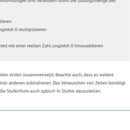
zumformungen und verändern somit die Lösungsmenge des
dieren
ngleich 0 multiplizieren
iert mit einer reellen Zahl ungleich 0 hinzuaddieren
iden ersten zusammensetzt. Beachte auch, dass es weitere
ner anderen subtrahieren. Das Vertauschen von Zeilen benötigt
ie Stufenform auch optisch in Stufen darzustellen.