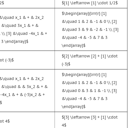
/2$
$[1] \leftarrow [1] \cdot 1/2$
$\begin{array}{lrrr|r} [1]
] &\quad x_1 & + & 2x_2
&\quad 1 & 2 & -1 & 0 \\ [2]
2] &\quad 3x_1 & + &
&\quad 3 & 9 & -2 & -1 \\ [3]
1 \\ [3] &\quad -4x_1 & +
&\quad -4 & -5 & 7 & 3
 3 \end{array}$
\end{array}$
$[2] \leftarrow [2] + [1] \cdot
ot (-3)$
(-3)$
$\begin{array}{lrrr|r} [1]
] &\quad x_1 & + & 2x_2
&\quad 1 & 2 & -1 & 0 \\ [2]
2] &\quad & & 3x_2 & + &
&\quad 0 & 3 & 1 & -1 \\ [3]
 -4x_1 & + & (-5)x_2 & +
&\quad -4 & -5 & 7 & 3
}$
\end{array}$
$[3] \leftarrow [3] + [1] \cdot
dot 4$
4$