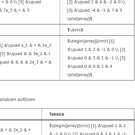
 = & 0 \\ [3] &\quad
[2] &\quad 2 & 4 & -2 & 0 \\
 & 7x_3 & = & 3
[3] &\quad -4 & -5 & 7 & 3
\end{array}$
$\dots$
$\begin{array}{lrrr|r} [1]
 [1] &\quad x_1 & + & 2x_2
&\quad 1 & 2 & -1 & 0 \\ [2]
\ [2] &\quad & & 3x_2 & +
&\quad 0 & 3 & 1 & -1 \\ [3]
&\quad & & & & 2x_3 & = &
&\quad 0 & 0 & 2 & 4
\end{array}$
ariablen auflösen
Tabelle
$\begin{array}{lrrr|r} [1] &\quad 1 & 2
1 & + & 2x_2 & +
& -1 & 0 \\ [2] &\quad 0 & 3 & 1 & -1