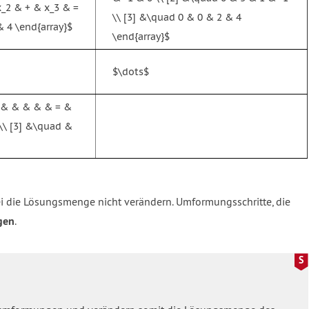
x_2 & + & x_3 & =
\\ [3] &\quad 0 & 0 & 2 & 4
 4 \end{array}$
\end{array}$
$\dots$
_1 & & & & & = &
\\ [3] &\quad &
i die Lösungsmenge nicht verändern. Umformungsschritte, die
gen
.