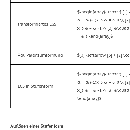
$\begin{array}{lrcrcrcr} [1
& + & (-1)x_3 & = & 0 \\ [
transformiertes LGS
x_3 & = & -1 \\ [3] &\qua
= & 3 \end{array}$
Äquivalenzumformung
$[3] \leftarrow [3] + [2] \cd
$\begin{array}{lrcrcrcr} [1
& + & (-1)x_3 & = & 0 \\ [
LGS in Stufenform
x_3 & = & -1 \\ [3] &\qua
\end{array}$
Auflösen einer Stufenform