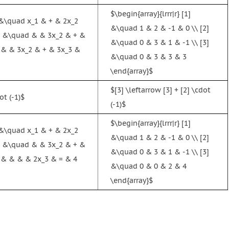
$\begin{array}{lrrr|r} [1]
] &\quad x_1 & + & 2x_2
&\quad 1 & 2 & -1 & 0 \\ [2]
2] &\quad & & 3x_2 & + &
&\quad 0 & 3 & 1 & -1 \\ [3]
d & & 3x_2 & + & 3x_3 &
&\quad 0 & 3 & 3 & 3
\end{array}$
$[3] \leftarrow [3] + [2] \cdot
ot (-1)$
(-1)$
$\begin{array}{lrrr|r} [1]
] &\quad x_1 & + & 2x_2
&\quad 1 & 2 & -1 & 0 \\ [2]
2] &\quad & & 3x_2 & + &
&\quad 0 & 3 & 1 & -1 \\ [3]
d & & & & 2x_3 & = & 4
&\quad 0 & 0 & 2 & 4
\end{array}$