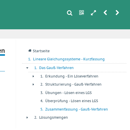
s
n
h
r
u
i
en
q
Startseite
1.
Lineare Gleichungssysteme - Kurzfassung
1.
Das Gauß-Verfahren
-
1.
Erkundung - Ein Löseverfahren
+
2.
Strukturierung - Gauß-Verfahren
+
3.
Übungen - Lösen eines LGS
+
4.
Überprüfung - Lösen eines LGS
+
5.
Zusammenfassung - Gauß-Verfahren
+
2.
Lösungsmengen
+