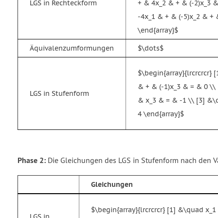
LGS in Rechteckform
+ & 4x_2 & + & (-2)x_3 &
-4x_1 & + & (-5)x_2 & +
\end{array}$
Äquivalenzumformungen
$\dots$
$\begin{array}{lrcrcrcr}
& + & (-1)x_3 & = & 0 \
LGS in Stufenform
& x_3 & = & -1 \\ [3] 
4 \end{array}$
Phase 2:
Die Gleichungen des LGS in Stufenform nach den V
Gleichungen
$\begin{array}{lrcrcrcr} [1] &\quad x_
LGS in