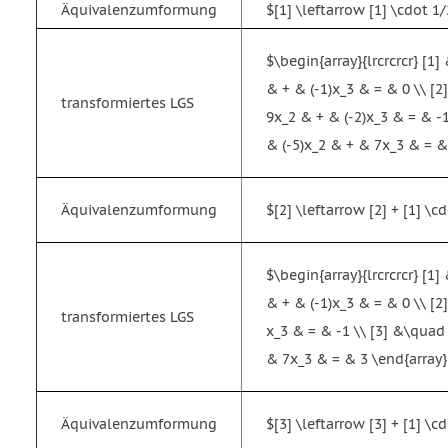
Äquivalenzumformung
$[1] \leftarrow [1] \cdot 1
$\begin{array}{lrcrcrcr} [1
& + & (-1)x_3 & = & 0 \\ [
transformiertes LGS
9x_2 & + & (-2)x_3 & = & -
& (-5)x_2 & + & 7x_3 & = &
Äquivalenzumformung
$[2] \leftarrow [2] + [1] \cd
$\begin{array}{lrcrcrcr} [1
& + & (-1)x_3 & = & 0 \\ [
transformiertes LGS
x_3 & = & -1 \\ [3] &\quad
& 7x_3 & = & 3 \end{array
Äquivalenzumformung
$[3] \leftarrow [3] + [1] \c