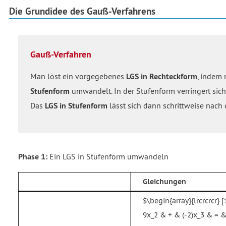
Die Grundidee des Gauß-Verfahrens
Gauß-Verfahren
Man löst ein vorgegebenes
LGS in Rechteckform
, indem 
Stufenform
umwandelt. In der Stufenform verringert sich
Das
LGS in Stufenform
lässt sich dann schrittweise nach
Phase 1:
Ein LGS in Stufenform umwandeln
Gleichungen
$\begin{array}{lrcrcrcr}
9x_2 & + & (-2)x_3 & = &