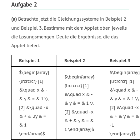
Aufgabe 2
(a)
Betrachte jetzt die Gleichungssysteme in Beispiel 2
und Beispiel 3. Bestimme mit dem Applet oben jeweils
die Lösungsmengen. Deute die Ergebnisse, die das
Applet liefert.
Beispiel 1
Beispiel 2
Beispiel 3
$\begin{array}
$\begin{array}
$\begin{array}
{lrcrcrcr} [1]
{lrcrcrcr} [1]
{lrcrcrcr} [1]
&\quad x & -
&\quad x & -
&\quad x & -
& y & = & 1 \\
& y & = & 1 \\
& y & = & 1 \\
[2] &\quad -x
[2] &\quad -x
[2] &\quad -x
& + & 2y & =
& + & y & = &
& + & y & = &
& 1
-1
1 \end{array}$
\end{array}$
\end{array}$