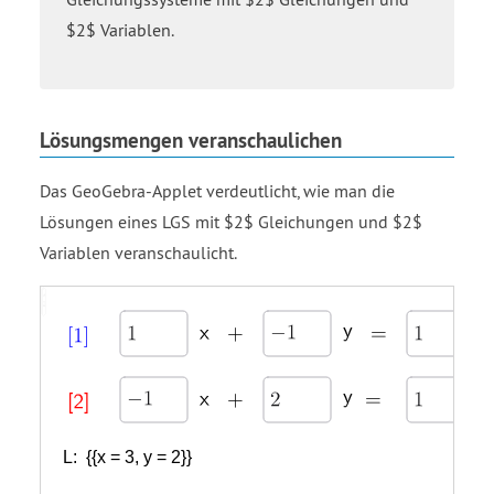
$2$ Variablen.
Lösungsmengen veranschaulichen
Das GeoGebra-Applet verdeutlicht, wie man die
Lösungen eines LGS mit $2$ Gleichungen und $2$
Variablen veranschaulicht.
Eingabefeld
Eingabefeld
Eingabefeld
Eingabefeld
Eingabefeld
Eingabefeld
Gerade
Gerade
L:
x
x
plus
plus
y
y
equals
equals
open
open
Liste
Liste
G1
g2
open
bracket
bracket
X
Y
brace
1
2
open
close
close
brace
bracket
bracket
x
equals
3