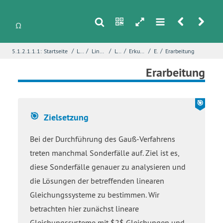
s
n
h
m
r
u
/
/
/
/
/
/
5.1.2.1.1.1:
Startseite
Lineare Algebra
Lineare Gleichungssysteme - Kurzfassung
Lösungsmengen
Erkundung - Sonderfälle beim Gauß-Verfahren
Einstieg
Erarbeitung
i
Name
*
Erarbeitung
E-Mail
*
Zielsetzung
Bei der Durchführung des Gauß-Verfahrens
Seite
*
treten manchmal Sonderfälle auf. Ziel ist es,
diese Sonderfälle genauer zu analysieren und
die Lösungen der betreffenden linearen
Fehlerbeschreibung
*
Gleichungssysteme zu bestimmen. Wir
betrachten hier zunächst lineare
Gleichungssysteme mit $2$ Gleichungen und