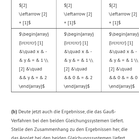
$[2]
$[2]
$[2]
\leftarrow [2]
\leftarrow [2]
\leftarrow [2]
+ [1]$
+ [1]$
+ [1]$
$\begin{array}
$\begin{array}
$\begin{array}
{lrcrcrcr} [1]
{lrcrcrcr} [1]
{lrcrcrcr} [1]
&\quad x & -
&\quad x & -
&\quad x & -
& y & = & 1 \\
& y & = & 1 \\
& y & = & 1 \\
[2] &\quad
[2] &\quad
[2] &\quad
&& y & = & 2
&& 0 & = & 2
&& 0 & = & 0
\end{array}$
\end{array}$
\end{array}$
(b)
Deute jetzt auch die Ergebnisse, die das Gauß-
Verfahren bei den beiden Gleichungssystemen liefert.
Stelle den Zusammenhang zu den Ergebnissen her, die
das Applet bei den beiden Gleichungssystemen liefert.