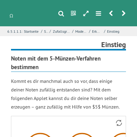
s
n
h
m
r
u
/
/
/
/
/
6.5.1.1.1:
Startseite
Stochastik
Zufallsgrößen und ihre Wahrscheinlichkeitsverteilungen
Modellierung zufallsbedingter Größen
Erkundung – Notenbestimmung
Einstieg
i
Name
*
Einstieg
Noten mit dem 5-Münzen-Verfahren
bestimmen
E-Mail
*
Kommt es dir manchmal auch so vor, dass einige
deiner Noten zufällig entstanden sind? Mit dem
Seite
*
folgenden Applet kannst du dir deine Noten selber
erzeugen – ganz zufällig mit Hilfe von $5$ Münzen.
Fehlerbeschreibung
*
Liste
Liste
Note: 1
Vektor
Münzen
K
T
z
werfen
subscript