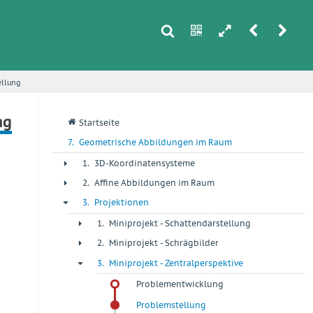
s
n
h
r
u
ellung
i
ng
q
Startseite
7.
Geometrische Abbildungen im Raum
1.
3D-Koordinatensysteme
+
2.
Affine Abbildungen im Raum
+
3.
Projektionen
-
1.
Miniprojekt - Schattendarstellung
+
2.
Miniprojekt - Schrägbilder
+
3.
Miniprojekt - Zentralperspektive
-
Problementwicklung
Problemstellung