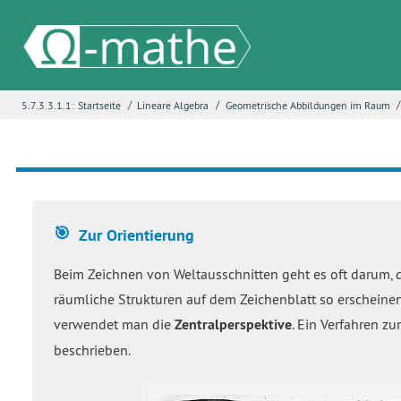
/
/
/
5.7.3.3.1.1:
Startseite
Lineare Algebra
Geometrische Abbildungen im Raum
Name
*
E-Mail
*
Zur Orientierung
Seite
*
Beim Zeichnen von Weltausschnitten geht es oft darum, d
räumliche Strukturen auf dem Zeichenblatt so erscheinen so
verwendet man die
Zentralperspektive
. Ein Verfahren z
Fehlerbeschreibung
*
beschrieben.