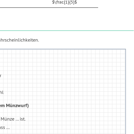
$\frac{1}{5}$
rscheinlichkeiten.
r
hl
 dem Münzwurf)
ünze ... ist.
s ...