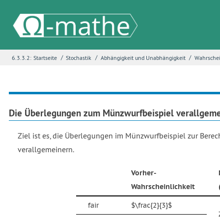
/
/
/
6.3.3.2:
Startseite
Stochastik
Abhängigkeit und Unabhängigkeit
Wahrschei
Name
*
E-Mail
*
Die Überlegungen zum Münzwurfbeispiel verallgem
Ziel ist es, die Überlegungen im Münzwurfbeispiel zur Bere
Seite
*
verallgemeinern.
Vorher-
Fehlerbeschreibung
*
Wahrscheinlichkeit
fair
$\frac{2}{3}$