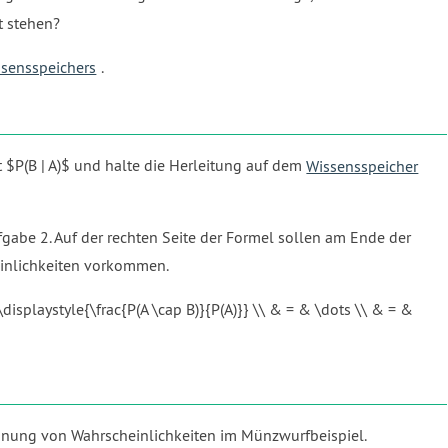
t stehen?
sensspeichers
.
t $P(B | A)$ und halte die Herleitung auf dem
Wissensspeicher
fgabe 2. Auf der rechten Seite der Formel sollen am Ende der
einlichkeiten vorkommen.
 \displaystyle{\frac{P(A \cap B)}{P(A)}} \\ & = & \dots \\ & = &
echnung von Wahrscheinlichkeiten im Münzwurfbeispiel.