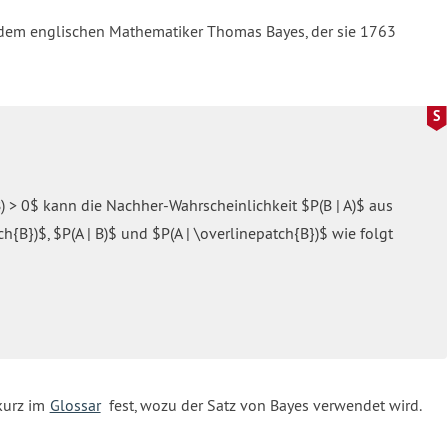
 dem englischen Mathematiker Thomas Bayes, der sie 1763
) > 0$ kann die Nachher-Wahrscheinlichkeit $P(B | A)$ aus
{B})$, $P(A | B)$ und $P(A | \overlinepatch{B})$ wie folgt
kurz im
Glossar
fest, wozu der Satz von Bayes verwendet wird.