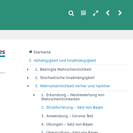
s
n
h
r
u
i
es
q
Startseite
3.
Abhängigkeit und Unabhängigkeit
1.
Bedingte Wahrscheinlichkeit
+
2.
Stochastische Unabhängigkeit
+
3.
Wahrscheinlichkeit vorher und nachher
-
1.
Erkundung – Neubewertung von
+
Wahrscheinlichkeiten
2.
Strukturierung – Satz von Bayes
+
3.
Anwendung – Corona-Test
+
4.
Übungen – Satz von Bayes
+
5.
Überprüfung - Satz von Bayes
+