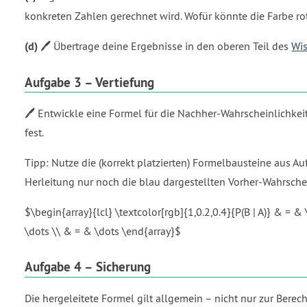
konkreten Zahlen gerechnet wird. Wofür könnte die Farbe ro
(d)
🖊️ Übertrage deine Ergebnisse in den oberen Teil des
Wis
Aufgabe 3 – Vertiefung
🖊️ Entwickle eine Formel für die Nachher-Wahrscheinlichkei
fest.
Tipp: Nutze die (korrekt platzierten) Formelbausteine aus Au
Herleitung nur noch die blau dargestellten Vorher-Wahrsch
$\begin{array}{lcl} \textcolor[rgb]{1,0.2,0.4}{P(B | A)} & = &
\dots \\ & = & \dots \end{array}$
Aufgabe 4 – Sicherung
Die hergeleitete Formel gilt allgemein – nicht nur zur Ber