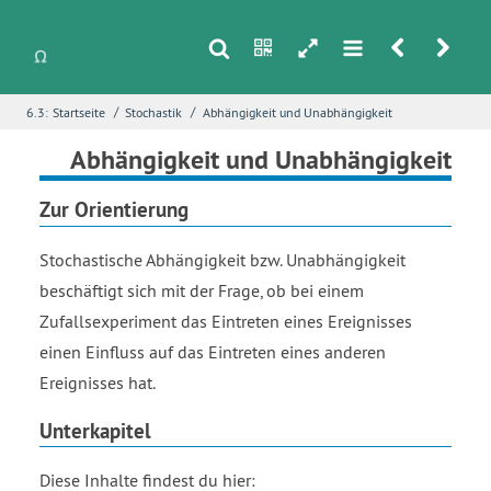
s
n
h
m
r
u
/
/
6.3:
Startseite
Stochastik
Abhängigkeit und Unabhängigkeit
i
Name
*
Abhängigkeit und Unabhängigkeit
Zur Orientierung
E-Mail
*
Stochastische Abhängigkeit bzw. Unabhängigkeit
beschäftigt sich mit der Frage, ob bei einem
Zufallsexperiment das Eintreten eines Ereignisses
Seite
*
einen Einfluss auf das Eintreten eines anderen
Ereignisses hat.
Fehlerbeschreibung
*
Unterkapitel
Diese Inhalte findest du hier: