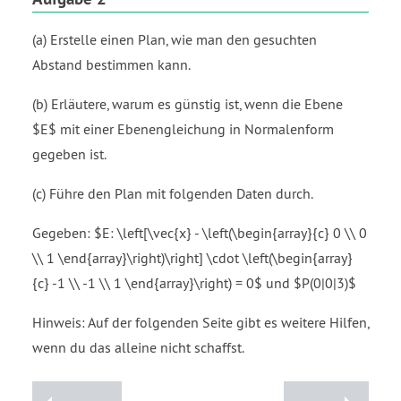
(a) Erstelle einen Plan, wie man den gesuchten
Abstand bestimmen kann.
(b) Erläutere, warum es günstig ist, wenn die Ebene
$E$ mit einer Ebenengleichung in Normalenform
gegeben ist.
(c) Führe den Plan mit folgenden Daten durch.
Gegeben: $E: \left[\vec{x} - \left(\begin{array}{c} 0 \\ 0
\\ 1 \end{array}\right)\right] \cdot \left(\begin{array}
{c} -1 \\ -1 \\ 1 \end{array}\right) = 0$ und $P(0|0|3)$
Hinweis: Auf der folgenden Seite gibt es weitere Hilfen,
wenn du das alleine nicht schaffst.