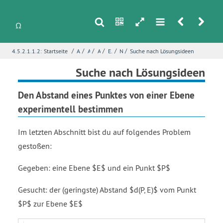
s
n
h
m
r
u
/
/
/
/
/
/
4.5.2.1.1.2:
Startseite
Analytische Geometrie
Abstände
Abstand zu einer Ebene
Erkundung - Abstand Punkt-Ebene
Nachhall in Räumen
Suche nach Lösungsideen
i
Name
*
Suche nach Lösungsideen
Den Abstand eines Punktes von einer Ebene
experimentell bestimmen
E-Mail
*
Im letzten Abschnitt bist du auf folgendes Problem
gestoßen:
Seite
*
Gegeben: eine Ebene $E$ und ein Punkt $P$
Fehlerbeschreibung
*
Gesucht: der (geringste) Abstand $d(P, E)$ vom Punkt
$P$ zur Ebene $E$