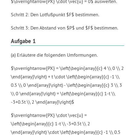
$\overrightarrow{PX} \cdot \vec{u} = 0$ auswerten.
Schritt 2: Den Lotfußpunkt $F$ bestimmen.
Schritt 3: Den Abstand von $P$ und $F$ bestimmen.
Aufgabe 1
(a) Erläutere die folgenden Umformungen.
$\overrightarrow{PX} = \left(\begin{array}{c} 4 \\ 0 \\ 2
\end{array}\right) + t \cdot \left(\begin{array}{c} -1 \\
0.5 \\ 0 \end{array}\right) - \left(\begin{array}{c} 3 \\ 3
\\ 0 \end{array}\right) = \left(\begin{array}{c} 1-t \\
-3+0.5t \\ 2 \end{array}\right)$
$\overrightarrow{PX} \cdot \vec{u} =
\left(\begin{array}{c} 1-t \\ -3+0.5t \\ 2
\end{array}\right) \cdot \left(\begin{array}{c} -1 \\ 0.5