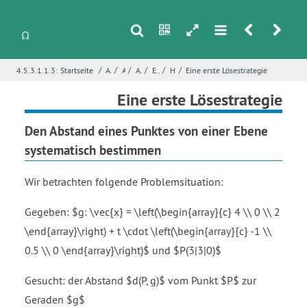
s
n
h
m
r
u
/
/
/
/
/
/
4.5.3.1.1.3:
Startseite
Analytische Geometrie
Abstände
Abstand zu einer Geraden
Erkundung - Abstand Punkt-Gerade
Hochspannungsleitungen
Eine erste Lösestrategie
i
Name
*
Eine erste Lösestrategie
Den Abstand eines Punktes von einer Ebene
systematisch bestimmen
E-Mail
*
Wir betrachten folgende Problemsituation:
Seite
*
Gegeben: $g: \vec{x} = \left(\begin{array}{c} 4 \\ 0 \\ 2
\end{array}\right) + t \cdot \left(\begin{array}{c} -1 \\
0.5 \\ 0 \end{array}\right)$ und $P(3|3|0)$
Fehlerbeschreibung
*
Gesucht: der Abstand $d(P, g)$ vom Punkt $P$ zur
Geraden $g$