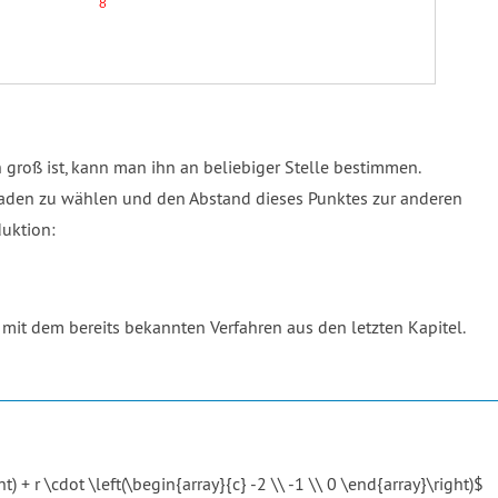
 groß ist, kann man ihn an beliebiger Stelle bestimmen.
raden zu wählen und den Abstand dieses Punktes zur anderen
uktion:
 mit dem bereits bekannten Verfahren aus den letzten Kapitel.
t) + r \cdot \left(\begin{array}{c} -2 \\ -1 \\ 0 \end{array}\right)$