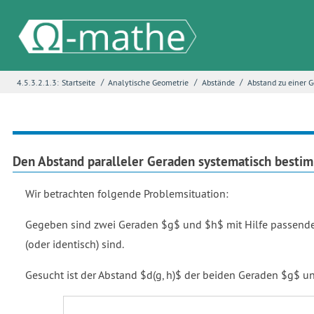
/
/
/
4.5.3.2.1.3:
Startseite
Analytische Geometrie
Abstände
Abstand zu einer 
Name
*
E-Mail
*
Den Abstand paralleler Geraden systematisch besti
Wir betrachten folgende Problemsituation:
Seite
*
Gegeben sind zwei Geraden $g$ und $h$ mit Hilfe passender 
(oder identisch) sind.
Fehlerbeschreibung
*
Gesucht ist der Abstand $d(g, h)$ der beiden Geraden $g$ u