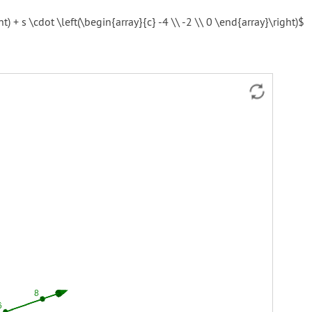
t) + s \cdot \left(\begin{array}{c} -4 \\ -2 \\ 0 \end{array}\right)$