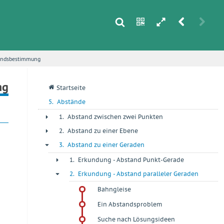
s
n
h
r
u
tandsbestimmung
i
ng
q
Startseite
5.
Abstände
1.
Abstand zwischen zwei Punkten
+
2.
Abstand zu einer Ebene
+
3.
Abstand zu einer Geraden
-
1.
Erkundung - Abstand Punkt-Gerade
+
2.
Erkundung - Abstand paralleler Geraden
-
Bahngleise
Ein Abstandsproblem
Suche nach Lösungsideen