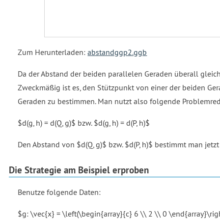
Zum Herunterladen:
abstandggp2.ggb
Da der Abstand der beiden parallelen Geraden überall gleich
Zweckmäßig ist es, den Stützpunkt von einer der beiden Ge
Geraden zu bestimmen. Man nutzt also folgende Problemred
$d(g, h) = d(Q, g)$ bzw. $d(g, h) = d(P, h)$
Den Abstand von $d(Q, g)$ bzw. $d(P, h)$ bestimmt man jetzt
Die Strategie am Beispiel erproben
Benutze folgende Daten:
$g: \vec{x} = \left(\begin{array}{c} 6 \\ 2 \\ 0 \end{array}\righ