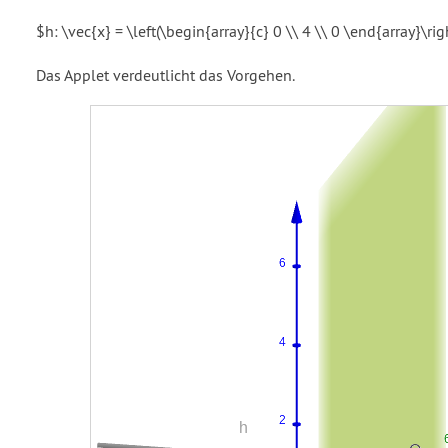
$h: \vec{x} = \left(\begin{array}{c} 0 \\ 4 \\ 0 \end{array}\righ
Das Applet verdeutlicht das Vorgehen.