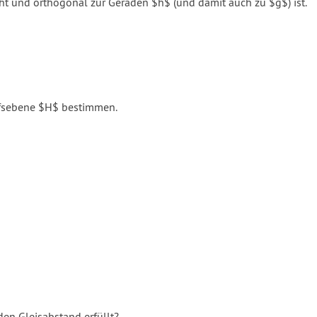
ht und orthogonal zur Geraden $h$ (und damit auch zu $g$) ist.
ilfsebene $H$ bestimmen.
den Gleisabstand erfüllt?