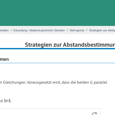
/
/
/
Geraden
Erkundung - Abstand paralleler Geraden
Bahngleise
Strategien zur Abs
Strategien zur Abstandsbestimmu
mmen
Gleichungen. Vorausgesetzt wird, dass die beiden G parallel
nd $h$.