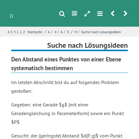
s
n
h
m
r
u
/
/
/
/
/
/
4.5.3.1.1.2:
Startseite
Analytische Geometrie
Abstände
Abstand zu einer Geraden
Erkundung - Abstand Punkt-Gerade
Hochspannungsleitungen
Suche nach Lösungsideen
i
Name
*
Suche nach Lösungsideen
Den Abstand eines Punktes von einer Ebene
systematisch bestimmen
E-Mail
*
Im letzten Abschnitt bist du auf folgendes Problem
gestoßen:
Seite
*
Gegeben: eine Gerade $g$ (mit einer
Geradengleichung in Parameterform) sowie ein Punkt
Fehlerbeschreibung
*
$P$
Gesucht: der (geringste) Abstand $d(P, g)$ vom Punkt