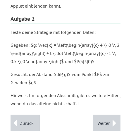
Applet einblenden kann).
Aufgabe 2
Teste deine Strategie mit folgenden Daten:
Gegeben: $g: \vec{x} = \left(\begin{array}{c} 4 \\ 0 \\ 2
\end{array}\right) + t \cdot \left(\begin{array}{c} -1 \\
0.5 \\ 0 \end{array}\right)$ und $P(3|3|0)$
Gesucht: der Abstand $d(P, g)$ vom Punkt $P$ zur
Geraden $g$
Hinweis: Im folgenden Abschnitt gibt es weitere Hilfen,
wenn du das alleine nicht schaffst.
Zurück
Weiter