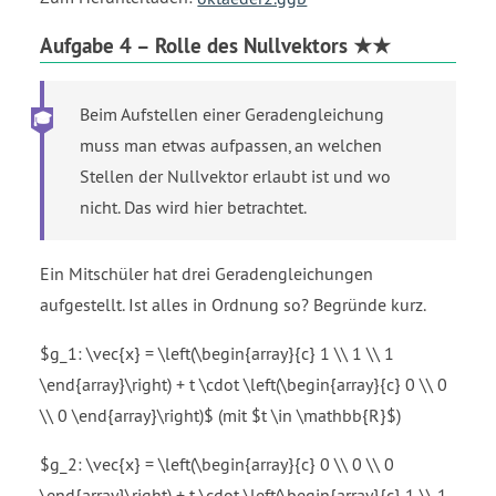
Aufgabe 4 – Rolle des Nullvektors ★★
Beim Aufstellen einer Geradengleichung
muss man etwas aufpassen, an welchen
Stellen der Nullvektor erlaubt ist und wo
nicht. Das wird hier betrachtet.
Ein Mitschüler hat drei Geradengleichungen
aufgestellt. Ist alles in Ordnung so? Begründe kurz.
$g_1: \vec{x} = \left(\begin{array}{c} 1 \\ 1 \\ 1
\end{array}\right) + t \cdot \left(\begin{array}{c} 0 \\ 0
\\ 0 \end{array}\right)$ (mit $t \in \mathbb{R}$)
$g_2: \vec{x} = \left(\begin{array}{c} 0 \\ 0 \\ 0
\end{array}\right) + t \cdot \left(\begin{array}{c} 1 \\ 1