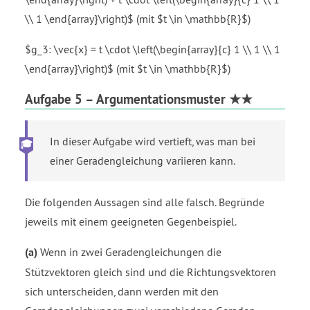
\\ 1 \end{array}\right)$ (mit $t \in \mathbb{R}$)
$g_3: \vec{x} = t \cdot \left(\begin{array}{c} 1 \\ 1 \\ 1
\end{array}\right)$ (mit $t \in \mathbb{R}$)
Aufgabe 5 – Argumentationsmuster ★★
In dieser Aufgabe wird vertieft, was man bei
einer Geradengleichung variieren kann.
Die folgenden Aussagen sind alle falsch. Begründe
jeweils mit einem geeigneten Gegenbeispiel.
(a)
Wenn in zwei Geradengleichungen die
Stützvektoren gleich sind und die Richtungsvektoren
sich unterscheiden, dann werden mit den