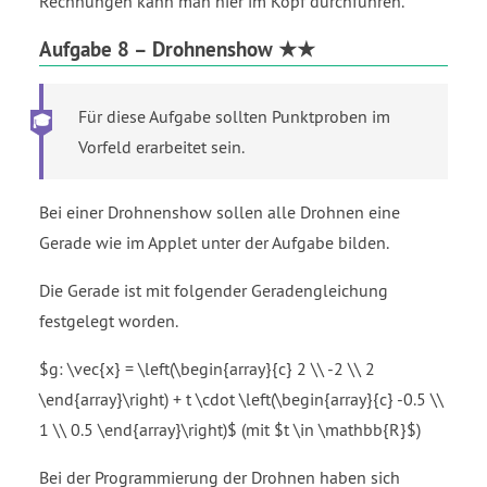
Rechnungen kann man hier im Kopf durchführen.
Aufgabe 8 – Drohnenshow ★★
Für diese Aufgabe sollten Punktproben im
Vorfeld erarbeitet sein.
Bei einer Drohnenshow sollen alle Drohnen eine
Gerade wie im Applet unter der Aufgabe bilden.
Die Gerade ist mit folgender Geradengleichung
festgelegt worden.
$g: \vec{x} = \left(\begin{array}{c} 2 \\ -2 \\ 2
\end{array}\right) + t \cdot \left(\begin{array}{c} -0.5 \\
1 \\ 0.5 \end{array}\right)$ (mit $t \in \mathbb{R}$)
Bei der Programmierung der Drohnen haben sich