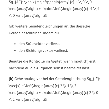
$g_{AC}: \vec{x} = \left(\begin{array}{c} 4 \\ 0 \\ 0
\end{array}\right) + t \cdot \left(\begin{array}{c} -4 \\ 4
\\ 0 \end{array}\right)$
Gib weitere Geradengleichungen an, die dieselbe
Gerade beschreiben, indem du
den Stützvektor variierst.
den Richtungsvektor variierst.
Benutze die Kontrolle im Applet (wenn möglich) erst,
nachdem du die Aufgaben selbst bearbeitet hast.
(b)
Gehe analog vor bei der Geradengleichung $g_{JF}:
\vec{x} = \left(\begin{array}{c} 2 \\ 4 \\ 2
\end{array}\right) + t \cdot \left(\begin{array}{c} 2 \\ 0
\\ 2 \end{array}\right)$