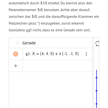
automatisch durch $λ$ ersetzt. Du kannst also den
Parameternamen $t$ benutzen. Achte aber darauf,
zwischen das $t$ und die darauffolgende Klammer ein
Malzeichen (also *) einzugeben, sonst erkennt
GeoGebra ggf. nicht, dass es eine Gerade sein soll.
Gerade
Gerade
g1
Drücke
g1: X = (4, 4, 0) + λ (-1, -1, 0)
/
um
das
Objekt
zu
verstecken