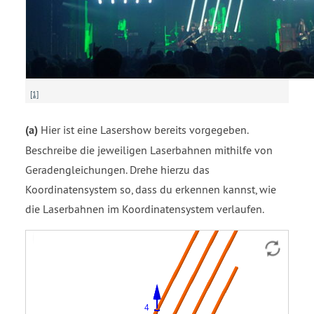
[1]
(a)
Hier ist eine Lasershow bereits vorgegeben.
Beschreibe die jeweiligen Laserbahnen mithilfe von
Geradengleichungen. Drehe hierzu das
Koordinatensystem so, dass du erkennen kannst, wie
die Laserbahnen im Koordinatensystem verlaufen.
Gerade
Gerade
Gerade
Gerade
g1
g2
g3
g4