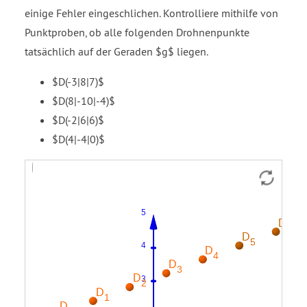
einige Fehler eingeschlichen. Kontrolliere mithilfe von
Punktproben, ob alle folgenden Drohnenpunkte
tatsächlich auf der Geraden $g$ liegen.
$D(-3|8|7)$
$D(8|-10|-4)$
$D(-2|6|6)$
$D(4|-4|0)$