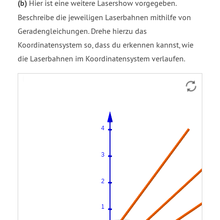
(b)
Hier ist eine weitere Lasershow vorgegeben.
Beschreibe die jeweiligen Laserbahnen mithilfe von
Geradengleichungen. Drehe hierzu das
Koordinatensystem so, dass du erkennen kannst, wie
die Laserbahnen im Koordinatensystem verlaufen.
Gerade
Gerade
Gerade
Gerade
g1
g2
g3
g4