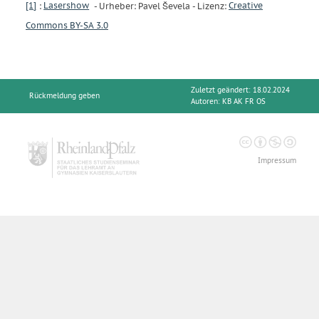
[1]
:
Lasershow
- Urheber: Pavel Ševela - Lizenz:
Creative
Commons BY-SA 3.0
Zuletzt geändert: 18.02.2024
Rückmeldung geben
Autoren:
KB AK FR OS
Impressum