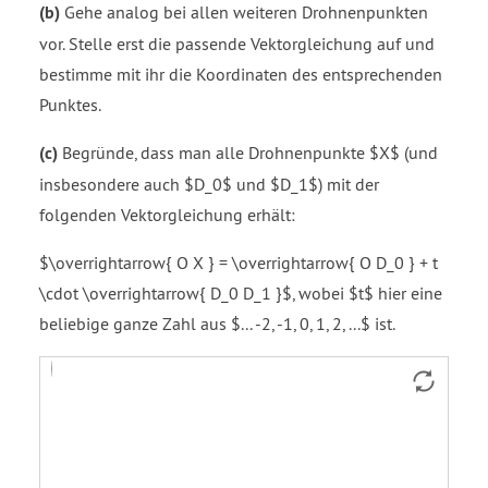
(b)
Gehe analog bei allen weiteren Drohnenpunkten
vor. Stelle erst die passende Vektorgleichung auf und
bestimme mit ihr die Koordinaten des entsprechenden
Punktes.
(c)
Begründe, dass man alle Drohnenpunkte $X$ (und
insbesondere auch $D_0$ und $D_1$) mit der
folgenden Vektorgleichung erhält:
$\overrightarrow{ O X } = \overrightarrow{ O D_0 } + t
\cdot \overrightarrow{ D_0 D_1 }$, wobei $t$ hier eine
beliebige ganze Zahl aus $... -2, -1, 0, 1, 2, ...$ ist.
Vector
Line
Vector
Vector
vector
Kontrolle
g
vector
vector
x
p
u