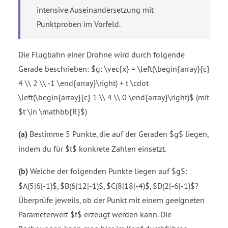
intensive Auseinandersetzung mit
Punktproben im Vorfeld.
Die Flugbahn einer Drohne wird durch folgende
Gerade beschrieben: $g: \vec{x} = \left(\begin{array}{c}
4 \\ 2 \\ -1 \end{array}\right) + t \cdot
\left(\begin{array}{c} 1 \\ 4 \\ 0 \end{array}\right)$ (mit
$t \in \mathbb{R}$)
(a)
Bestimme 5 Punkte, die auf der Geraden $g$ liegen,
indem du für $t$ konkrete Zahlen einsetzt.
(b)
Welche der folgenden Punkte liegen auf $g$:
$A(5|6|-1)$, $B(6|12|-1)$, $C(8|18|-4)$, $D(2|-6|-1)$?
Überprüfe jeweils, ob der Punkt mit einem geeigneten
Parameterwert $t$ erzeugt werden kann. Die