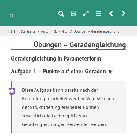
s
n
h
m
r
u
/
/
/
/
4.2.1.4:
Startseite
Analytische Geometrie
Geraden
Geradengleichung
Übungen – Geradengleichung
i
Name
*
Übungen – Geradengleichung
Geradengleichung in Parameterform
E-Mail
*
Aufgabe 1 – Punkte auf einer Geraden ★
Diese Aufgabe kann bereits nach der
Seite
*
Erkundung bearbeitet werden. Wird sie nach
der Strukturierung erarbeitet, können
zusätzlich die Fachbegriffe von
Fehlerbeschreibung
*
Geradengleichungen verwendet werden.