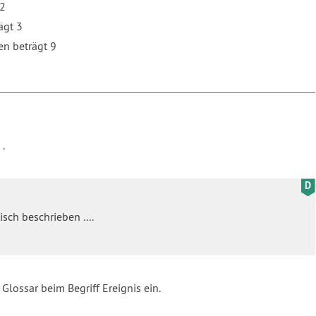
 2
ägt 3
en beträgt 9
.
ch beschrieben ....
lossar beim Begriff Ereignis ein.