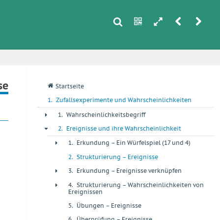
s
n
h
r
u
i
se
q
Startseite
1.
Zufallsexperimente und Wahrscheinlichkeiten
1.
Wahrscheinlichkeitsbegriff
+
2.
Ereignisse und ihre Wahrscheinlichkeit
-
1.
Erkundung – Ein Würfelspiel (17 und 4)
+
2.
Strukturierung – Ereignisse
+
3.
Erkundung – Ereignisse verknüpfen
+
4.
Strukturierung – Wahrscheinlichkeiten von
+
Ereignissen
5.
Übungen – Ereignisse
+
6.
Überprüfung – Ereignisse
+