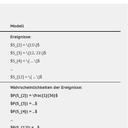
Modell
Ereignisse
:
$S_{2} = \{11\}$
$S_{3} = \{12, 21\}$
$S_{4} = \{ ... \}$
...
$S_{12} = \{ ... \}$
Wahrscheinlichkeiten der Ereignisse
:
$P(S_{2}) = \frac{1}{36}$
$P(S_{3}) = ...$
$P(S_{4}) = ...$
...
$P(S_{12}) = ...$