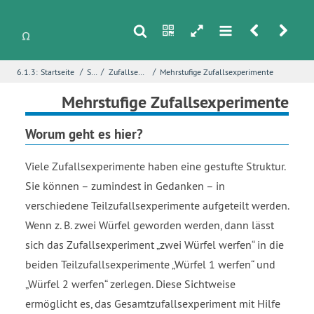
s
n
h
m
r
u
/
/
/
6.1.3:
Startseite
Stochastik
Zufallsexperimente und Wahrscheinlichkeiten
Mehrstufige Zufallsexperimente
i
Name
*
Mehrstufige Zufallsexperimente
Worum geht es hier?
E-Mail
*
Viele Zufallsexperimente haben eine gestufte Struktur.
Sie können – zumindest in Gedanken – in
verschiedene Teilzufallsexperimente aufgeteilt werden.
Seite
*
Wenn z. B. zwei Würfel geworden werden, dann lässt
sich das Zufallsexperiment
zwei Würfel werfen
in die
beiden Teilzufallsexperimente
Würfel 1 werfen
und
Fehlerbeschreibung
*
Würfel 2 werfen
zerlegen. Diese Sichtweise
ermöglicht es, das Gesamtzufallsexperiment mit Hilfe