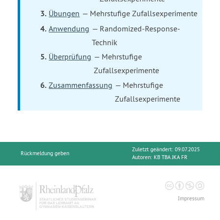
Übungen
— Mehrstufige Zufallsexperimente
Anwendung
— Randomized-Response-
Technik
Überprüfung
— Mehrstufige
Zufallsexperimente
Zusammenfassung
— Mehrstufige
Zufallsexperimente
Zuletzt geändert: 09.07.2025
Rückmeldung geben
Autoren:
KB TBA JKA FR
Impressum