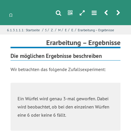
s
n
h
m
r
u
/
/
/
/
/
/
6.1.3.1.1.1:
Startseite
Stochastik
Zufallsexperimente und Wahrscheinlichkeiten
Mehrstufige Zufallsexperimente
Erkundung – Sechsen würfeln
Einstieg – Die 6 als Glückszahl
Erarbeitung – Ergebnisse
i
Name
*
Erarbeitung – Ergebnisse
Die möglichen Ergebnisse beschreiben
E-Mail
*
Wir betrachten das folgende Zufallsexperiment:
Seite
*
Ein Würfel wird genau 3-mal geworfen. Dabei
wird beobachtet, ob bei den einzelnen Würfen
Fehlerbeschreibung
*
eine 6 oder keine 6 fällt.