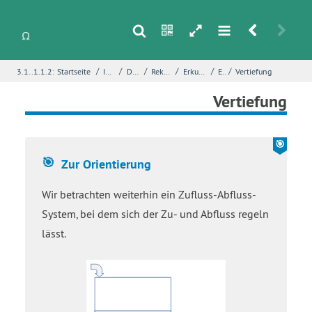
s
n
h
m
r
u
/
/
/
/
/
/
3.1..1.1.2:
Startseite
Integralrechnung
Das Integralkonzept
Rekonstruktion eines Bestandes
Erkundung – Zufluss-Abfluss-Systeme
Einstieg
Vertiefung
i
Name
*
Vertiefung
E-Mail
*
Zur Orientierung
Wir betrachten weiterhin ein Zufluss-Abfluss-
Seite
*
System, bei dem sich der Zu- und Abfluss regeln
lässt.
Fehlerbeschreibung
*