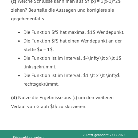
(c)
Welche Schlüsse kann man aus $f''(x) = 3(x-1)^2$
ziehen? Beurteile die Aussagen und korrigiere sie
gegebenenfalls.
Die Funktion $f$ hat maximal $1$ Wendepunkt.
Die Funktion $f$ hat einen Wendepunkt an der
Stelle $x = 1$.
Die Funktion ist im Intervall $-\infty \lt x \lt 1$
linksgekrümmt.
Die Funktion ist im Intervall $1 \lt x \lt \infty$
rechtsgekrümmt.
(d)
Nutze die Ergebnisse aus (c) um den weiteren
Verlauf von Graph $f$ zu skizzieren.
Zuletzt geändert: 27.12.2025
Rückmeldung geben