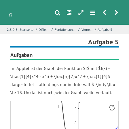
s
n
h
m
r
u
/
/
/
/
2.3.9.5:
Startseite
Differentialrechnung
Funktionsuntersuchungen mit Ableitungen
Vernetzende Übungen
Aufgabe 5
i
Name
*
Aufgabe 5
Aufgaben
E-Mail
*
Im Applet ist der Graph der Funktion $f$ mit $f(x) =
\frac{1}{4}x^4 - x^3 + \frac{3}{2}x^2 + \frac{1}{4}$
dargestellet – allerdings nur im Intervall $-\infty \lt x
Seite
*
\le 1$. Unklar ist noch, wie der Graph weiterverläuft.
Funktion
Funktion
Fehlerbeschreibung
*
f
t