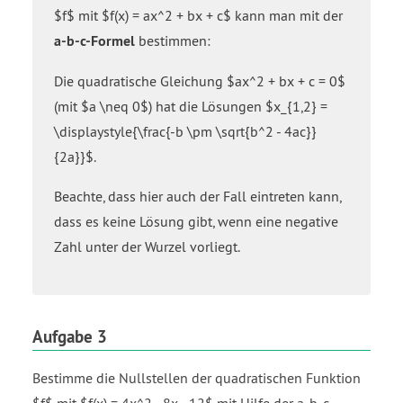
$f$ mit $f(x) = ax^2 + bx + c$ kann man mit der
a-b-c-Formel
bestimmen:
Die quadratische Gleichung $ax^2 + bx + c = 0$
(mit $a \neq 0$) hat die Lösungen $x_{1,2} =
\displaystyle{\frac{-b \pm \sqrt{b^2 - 4ac}}
{2a}}$.
Beachte, dass hier auch der Fall eintreten kann,
dass es keine Lösung gibt, wenn eine negative
Zahl unter der Wurzel vorliegt.
Aufgabe 3
Bestimme die Nullstellen der quadratischen Funktion
$f$ mit $f(x) = 4x^2 - 8x - 12$ mit Hilfe der a-b-c-