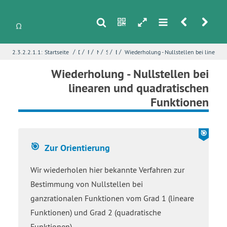
s
n
h
m
r
u
/
/
/
/
/
/
2.3.2.2.1.1:
Startseite
Differentialrechnung
Funktionsuntersuchungen mit Ableitungen
Nullstellen von Funktionen
Strukturierung – Nullstellen von Funktionen
Einstieg – Zielsetzung
Wiederholung - Nullstellen bei lineare
i
Name
*
Wiederholung - Nullstellen bei
linearen und quadratischen
Funktionen
E-Mail
*
Zur Orientierung
Seite
*
Wir wiederholen hier bekannte Verfahren zur
Bestimmung von Nullstellen bei
Fehlerbeschreibung
*
ganzrationalen Funktionen vom Grad 1 (lineare
Funktionen) und Grad 2 (quadratische
Funktionen).