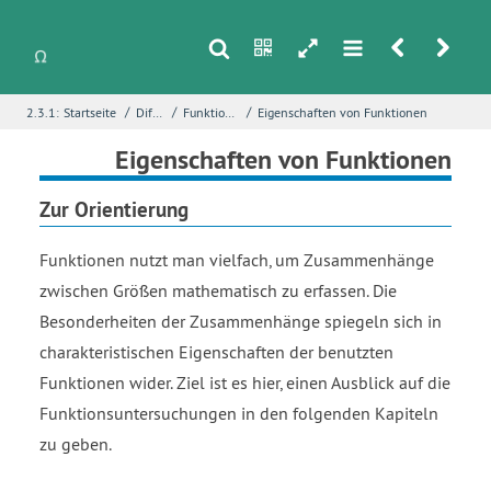
s
n
h
m
r
u
/
/
/
2.3.1:
Startseite
Differentialrechnung
Funktionsuntersuchungen mit Ableitungen
Eigenschaften von Funktionen
i
Name
*
Eigenschaften von Funktionen
Zur Orientierung
E-Mail
*
Funktionen nutzt man vielfach, um Zusammenhänge
zwischen Größen mathematisch zu erfassen. Die
Besonderheiten der Zusammenhänge spiegeln sich in
Seite
*
charakteristischen Eigenschaften der benutzten
Funktionen wider. Ziel ist es hier, einen Ausblick auf die
Funktionsuntersuchungen in den folgenden Kapiteln
Fehlerbeschreibung
*
zu geben.