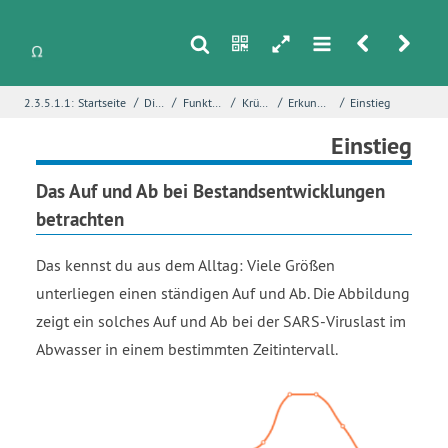
s
n
h
m
r
u
/
/
/
/
/
2.3.5.1.1:
Startseite
Differentialrechnung
Funktionsuntersuchungen mit Ableitungen
Krümmung und Wendepunkte
Erkundung – Phasen bei Wachstumsprozessen
Einstieg
i
Name
*
Einstieg
Das Auf und Ab bei Bestandsentwicklungen
betrachten
E-Mail
*
Das kennst du aus dem Alltag: Viele Größen
unterliegen einen ständigen Auf und Ab. Die Abbildung
Seite
*
zeigt ein solches Auf und Ab bei der SARS-Viruslast im
Abwasser in einem bestimmten Zeitintervall.
Fehlerbeschreibung
*