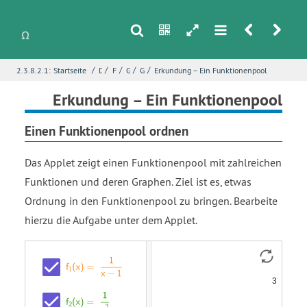
s
n
h
m
r
u
/
/
/
/
/
2.3.8.2.1:
Startseite
Differentialrechnung
Funktionsuntersuchungen mit Ableitungen
Grenzverhalten von Funktionen
Grenzverhalten von gebrochenrationalen Funktionen
Erkundung – Ein Funktionenpool
i
Name
*
Erkundung – Ein Funktionenpool
Einen Funktionenpool ordnen
E-Mail
*
Das Applet zeigt einen Funktionenpool mit zahlreichen
Funktionen und deren Graphen. Ziel ist es, etwas
Ordnung in den Funktionenpool zu bringen. Bearbeite
Seite
*
hierzu die Aufgabe unter dem Applet.
Funktion
Funktion
Funktion
Funktion
Funktion
Funktion
Funktion
Funktion
Fehlerbeschreibung
*
f
f
f
f
f
f
f
f
f
f
f
f
f
f
f
f
start
start
start
start
start
start
subscript
subscript
subscript
subscript
subscript
subscript
subscript
subscript
start
start
subscript
subscript
subscript
subscript
subscript
subscript
1
2
3
4
5
6
7
8
subscript
subscript