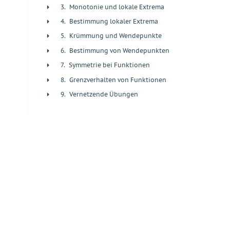
3.
Monotonie und lokale Extrema
+
4.
Bestimmung lokaler Extrema
+
5.
Krümmung und Wendepunkte
+
6.
Bestimmung von Wendepunkten
+
7.
Symmetrie bei Funktionen
+
8.
Grenzverhalten von Funktionen
+
9.
Vernetzende Übungen
+