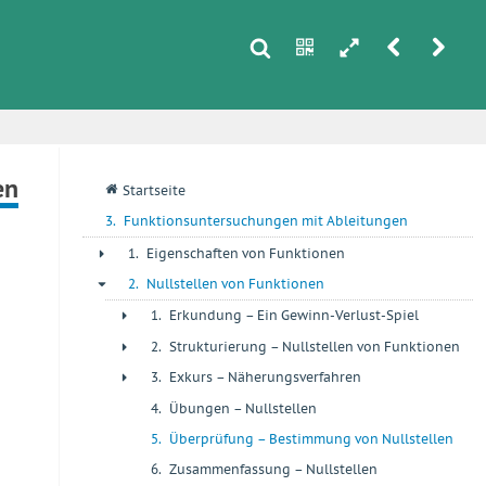
s
n
h
r
u
i
en
q
Startseite
3.
Funktionsuntersuchungen mit Ableitungen
1.
Eigenschaften von Funktionen
+
2.
Nullstellen von Funktionen
-
1.
Erkundung – Ein Gewinn-Verlust-Spiel
+
2.
Strukturierung – Nullstellen von Funktionen
+
3.
Exkurs – Näherungsverfahren
+
4.
Übungen – Nullstellen
+
5.
Überprüfung – Bestimmung von Nullstellen
+
6.
Zusammenfassung – Nullstellen
+