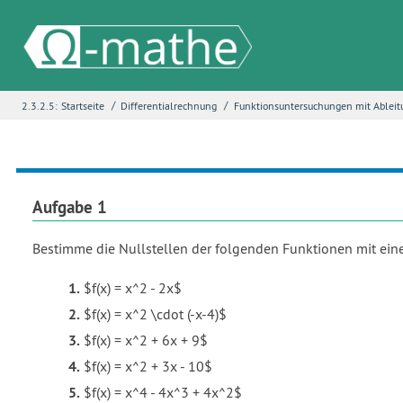
/
/
2.3.2.5:
Startseite
Differentialrechnung
Funktionsuntersuchungen mit Ablei
Name
*
E-Mail
*
Aufgabe 1
Bestimme die Nullstellen der folgenden Funktionen mit ein
Seite
*
$f(x) = x^2 - 2x$
$f(x) = x^2 \cdot (-x-4)$
$f(x) = x^2 + 6x + 9$
Fehlerbeschreibung
*
$f(x) = x^2 + 3x - 10$
$f(x) = x^4 - 4x^3 + 4x^2$