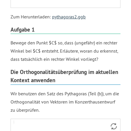
Zum Herunterladen:
pythagoras2.ggb
Aufgabe 1
Bewege den Punkt $C$ so, dass (ungefähr) ein rechter
Winkel bei $C$ entsteht. Erläutere, woran du erkennst,
dass tatsächlich ein rechter Winkel vorliegt?
Die Orthogonalitätsüberprüfung im aktuellen
Kontext anwenden
Wir benutzen den Satz des Pythagoras (Teil (b)), um die
Orthogonalität von Vektoren im Konzerthausentwurf
zu überprüfen.
Vektor
Vektor
Vektor
i
j
w