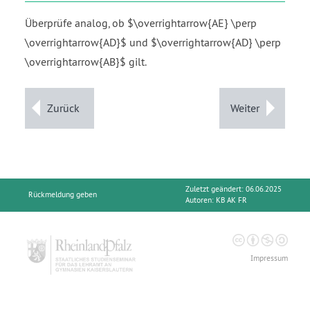
Überprüfe analog, ob $\overrightarrow{AE} \perp
\overrightarrow{AD}$ und $\overrightarrow{AD} \perp
\overrightarrow{AB}$ gilt.
Zurück
Weiter
Zuletzt geändert: 06.06.2025
Rückmeldung geben
Autoren:
KB AK FR
Impressum