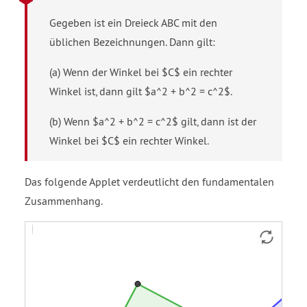
Gegeben ist ein Dreieck ABC mit den
üblichen Bezeichnungen. Dann gilt:
(a) Wenn der Winkel bei $C$ ein rechter
Winkel ist, dann gilt $a^2 + b^2 = c^2$.
(b) Wenn $a^2 + b^2 = c^2$ gilt, dann ist der
Winkel bei $C$ ein rechter Winkel.
Das folgende Applet verdeutlicht den fundamentalen
Zusammenhang.
c
a
b
Strecke
Strecke
Strecke
Strecke
Strecke
Strecke
Strecke
Strecke
Strecke
Strecke
Strecke
Strecke
Strecke
Strecke
Strecke
Viereck
Viereck
Viereck
squared
squared
squared
a
a
a
b
b
b
c
c
c
d
f
h
j
k
m
Winkel
v1
v2
v3
equals
equals
equals
subscript
subscript
subscript
subscript
subscript
subscript
subscript
subscript
subscript
subscript
subscript
subscript
bei
25
22.39
16.21
1
2
1
2
1
2
1
1
1
1
1
1
C