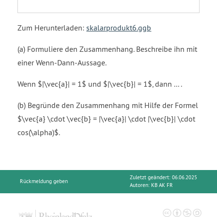
times
open
Zum Herunterladen:
skalarprodukt6.ggb
parenthesis
0.65
(a) Formuliere den Zusammenhang. Beschreibe ihn mit
close
parenthesis
einer Wenn-Dann-Aussage.
plus
Wenn $|\vec{a}| = 1$ und $|\vec{b}| = 1$, dann ... .
open
parenthesis
(b) Begründe den Zusammenhang mit Hilfe der Formel
0
close
$\vec{a} \cdot \vec{b} = |\vec{a}| \cdot |\vec{b}| \cdot
parenthesis
cos(\alpha)$.
times
open
parenthesis
0.76
Zuletzt geändert: 06.06.2025
Rückmeldung geben
close
Autoren:
KB AK FR
parenthesis
equals