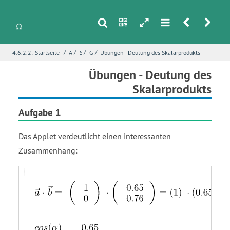
s
n
h
m
r
u
/
/
/
/
4.6.2.2:
Startseite
Analytische Geometrie
Skalarprodukt
Geometrische Deutung des Skalarprodukts
Übungen - Deutung des Skalarprodukts
i
Name
*
Übungen - Deutung des
Skalarprodukts
Aufgabe 1
E-Mail
*
Das Applet verdeutlicht einen interessanten
Zusammenhang:
Seite
*
vector
cos
Vektor
Vektor
Kegelschnitt
Winkel
a
open
vector
vector
h
alpha
Fehlerbeschreibung
*
times
parenthesis
a
b
vector
alpha
b
close