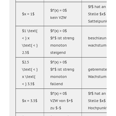
$f$ hat an der
$f'(x) = 0$
$x = 1$
Stelle $x$ eine
kein VZW
Sattelpunkt
$1 \text{
$f'(x) > 0$
< } x
$f'$ ist streng
beschleunigtes
\text{ < }
monoton
wachstum
2.5$
steigend
$2.5
$f'(x) > 0$
\text{ < }
$f'$ ist streng
gebremstes
x \text{
monoton
Wachstum
< } 3.5$
fallend
$f'(x) = 0$
$f$ hat an der
$x = 3.5$
VZW von $+$
Stelle $x$ eine
zu $-$
Hochpunkt