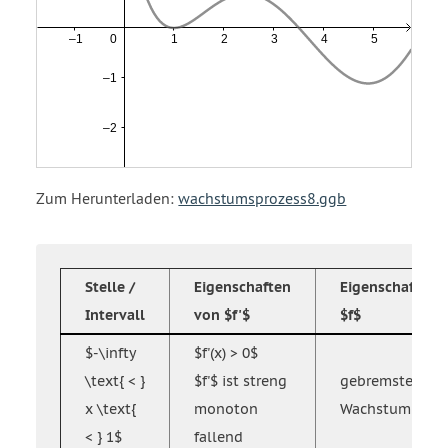
Zum Herunterladen:
wachstumsprozess8.ggb
Stelle /
Eigenschaften
Eigenschaft vo
Intervall
von $f'$
$f$
$-\infty
$f'(x) > 0$
\text{ < }
$f'$ ist streng
gebremstes
x \text{
monoton
Wachstum
< } 1$
fallend