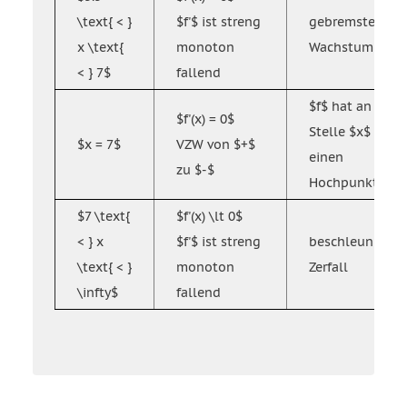
\text{ < }
$f'$ ist streng
gebremstes
x \text{
monoton
Wachstum
< } 7$
fallend
$f$ hat an der
$f'(x) = 0$
Stelle $x$
$x = 7$
VZW von $+$
einen
zu $-$
Hochpunkt
$7 \text{
$f'(x) \lt 0$
< } x
$f'$ ist streng
beschleunigter
\text{ < }
monoton
Zerfall
\infty$
fallend