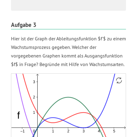
Aufgabe 3
Hier ist der Graph der Ableitungsfunktion $f'$ zu einem
Wachstumsprozess gegeben. Welcher der
vorgegebenen Graphen kommt als Ausgangsfunktion
$f$ in Frage? Begründe mit Hilfe von Wachstumsarten.
f
f'
Funktion
Funktion
Funktion
Funktion
Funktion
f
f
f
f
Hilflinien
f
f1
h1
h2
h3
open
open
open
Version
parenthesis
parenthesis
parenthesis
4
Version
Version
Version
close
1
2
3
parenthesis
close
close
close
parenthesis
parenthesis
parenthesis