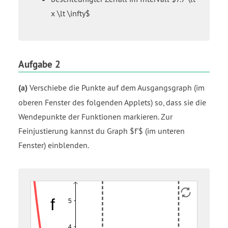
x \lt \infty$
Aufgabe 2
(a)
Verschiebe die Punkte auf dem Ausgangsgraph (im
oberen Fenster des folgenden Applets) so, dass sie die
Wendepunkte der Funktionen markieren. Zur
Feinjustierung kannst du Graph $f'$ (im unteren
Fenster) einblenden.
f
f'
Funktion
Funktion
Funktion
Funktion
Funktion
Gerade
Gerade
Gerade
f'
f0
f1
f2
f3
g1
gl1
gl2
gl3