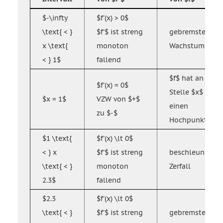
$-\infty
$f'(x) > 0$
\text{ < }
$f'$ ist streng
gebremstes
x \text{
monoton
Wachstum
< } 1$
fallend
$f$ hat an der
$f'(x) = 0$
Stelle $x$
$x = 1$
VZW von $+$
einen
zu $-$
Hochpunkt
$1 \text{
$f'(x) \lt 0$
< } x
$f'$ ist streng
beschleunigter
\text{ < }
monoton
Zerfall
2.3$
fallend
$2.3
$f'(x) \lt 0$
\text{ < }
$f'$ ist streng
gebremster