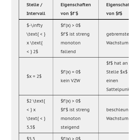
Stelle /
Eigenschaften
Eigenschaft
Intervall
von $f'$
von $f$
$-\infty
$f'(x) > 0$
\text{ < }
$f'$ ist streng
gebremstes
x \text{
monoton
Wachstum
< } 2$
fallend
$f$ hat an der
$f'(x) = 0$
Stelle $x$
$x = 2$
kein VZW
einen
Sattelpunkt
$2 \text{
$f'(x) > 0$
< } x
$f'$ ist streng
beschleunigtes
\text{ < }
monoton
Wachstum
5.5$
steigend
$5.5
$f'(x) > 0$