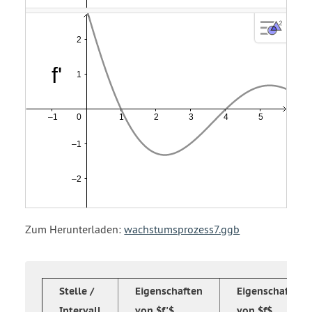
Zum Herunterladen:
wachstumsprozess7.ggb
Stelle /
Eigenschaften
Eigenschaft
Intervall
von $f'$
von $f$