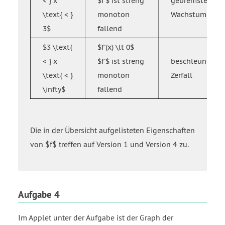
< } x
$f'$ ist streng
gebremstes
\text{ < }
monoton
Wachstum
3$
fallend
$3 \text{
$f'(x) \lt 0$
< } x
$f'$ ist streng
beschleunigter
\text{ < }
monoton
Zerfall
\infty$
fallend
Die in der Übersicht aufgelisteten Eigenschaften
von $f$ treffen auf Version 1 und Version 4 zu.
Aufgabe 4
Im Applet unter der Aufgabe ist der Graph der