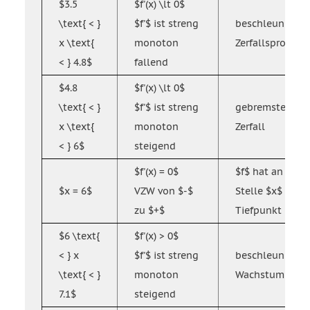
$3.5
$f'(x) \lt 0$
\text{ < }
$f'$ ist streng
beschleunigter
x \text{
monoton
Zerfallsprozess
< } 4.8$
fallend
$4.8
$f'(x) \lt 0$
\text{ < }
$f'$ ist streng
gebremste
x \text{
monoton
Zerfall
< } 6$
steigend
$f'(x) = 0$
$f$ hat an der
$x = 6$
VZW von $-$
Stelle $x$ eine
zu $+$
Tiefpunkt
$6 \text{
$f'(x) > 0$
< } x
$f'$ ist streng
beschleunigtes
\text{ < }
monoton
Wachstum
7.1$
steigend