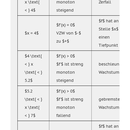
x \text{
monoton
Zerfall
< } 4$
steigend
$f$ hat an der
$f'(x) = 0$
Stelle $x$
$x = 4$
VZW von $-$
einen
zu $+$
Tiefpunkt
$4 \text{
$f'(x) > 0$
< } x
$f'$ ist streng
beschleunigtes
\text{ < }
monoton
Wachstum
5.2$
steigend
$5.2
$f'(x) > 0$
\text{ < }
$f'$ ist streng
gebremstes
x \text{
monoton
Wachstum
< } 7$
fallend
$f$ hat an der