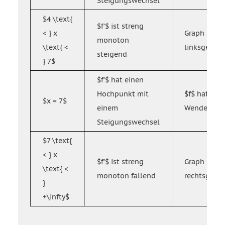
Steigungswechsel
$4 \text{
$f'$ ist streng
< } x
Graph $f$ is
monoton
\text{ <
linksgekrü
steigend
} 7$
$f'$ hat einen
Hochpunkt mit
$f$ hat ein
$x = 7$
einem
Wendepunk
Steigungswechsel
$7 \text{
< } x
$f'$ ist streng
Graph $f$ is
\text{ <
monoton fallend
rechtsgekr
}
+\infty$