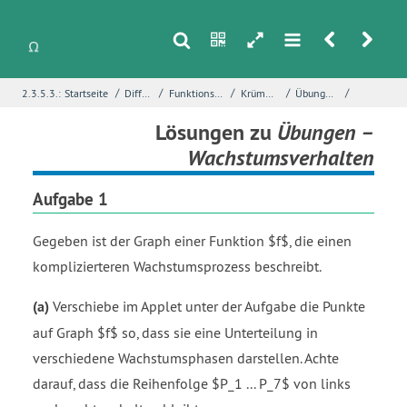
s
n
h
m
r
u
/
/
/
/
/
2.3.5.3.:
Startseite
Differentialrechnung
Funktionsuntersuchungen mit Ableitungen
Krümmung und Wendepunkte
Übungen – Wachstumsverhalten
i
Name
*
Lösungen zu
Übungen –
Wachstumsverhalten
Aufgabe 1
E-Mail
*
Gegeben ist der Graph einer Funktion $f$, die einen
komplizierteren Wachstumsprozess beschreibt.
Seite
*
(a)
Verschiebe im Applet unter der Aufgabe die Punkte
auf Graph $f$ so, dass sie eine Unterteilung in
Fehlerbeschreibung
*
verschiedene Wachstumsphasen darstellen. Achte
darauf, dass die Reihenfolge $P_1 ... P_7$ von links