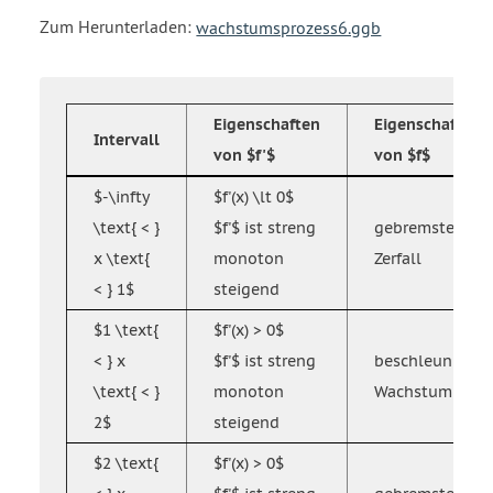
Zum Herunterladen:
wachstumsprozess6.ggb
Eigenschaften
Eigenschaft
Intervall
von $f'$
von $f$
$-\infty
$f'(x) \lt 0$
\text{ < }
$f'$ ist streng
gebremster
x \text{
monoton
Zerfall
< } 1$
steigend
$1 \text{
$f'(x) > 0$
< } x
$f'$ ist streng
beschleunigtes
\text{ < }
monoton
Wachstum
2$
steigend
$2 \text{
$f'(x) > 0$