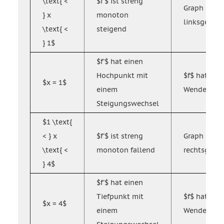
\text{ <
$f'$ ist streng
Graph $f$ is
} x
monoton
linksgekrü
\text{ <
steigend
} 1$
$f'$ hat einen
Hochpunkt mit
$f$ hat ein
$x = 1$
einem
Wendepunk
Steigungswechsel
$1 \text{
< } x
$f'$ ist streng
Graph $f$ is
\text{ <
monoton fallend
rechtsgekr
} 4$
$f'$ hat einen
Tiefpunkt mit
$f$ hat ein
$x = 4$
einem
Wendepunk