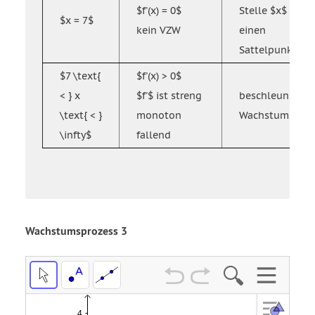
$f'(x) = 0$
Stelle $x$
$x = 7$
kein VZW
einen
Sattelpunkt
$7 \text{
$f'(x) > 0$
< } x
$f'$ ist streng
beschleunigtes
\text{ < }
monoton
Wachstum
\infty$
fallend
Wachstumsprozess 3
f
f'
Funktion
Drücke
Drücke
f
f1
Eingabe,
Eingabe,
Drücke
um
um
Eingabe,