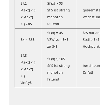
$7.1
$f'(x) > 0$
\text{ < }
$f'$ ist streng
gebremstes
x \text{
monoton
Wachstum
< } 7.8$
fallend
$f'(x) = 0$
$f$ hat an der
$x = 7.8$
VZW von $+$
Stelle $x$ eine
zu $-$
Hochpunkt
$7.8
$f'(x) \lt 0$
\text{ < }
$f'$ ist streng
beschleunigter
x \text{
monoton
Zerfall
< }
fallend
\infty$