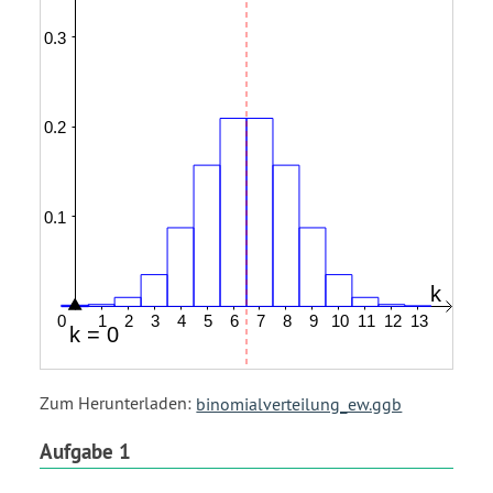
open
parenthesis
X
equals
0
close
parenthesis
},
{
plus
,...},
{
plus
,
13
times
Zum Herunterladen:
binomialverteilung_ew.ggb
P
open
Aufgabe 1
parenthesis