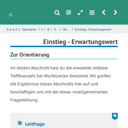
s
n
h
m
r
u
/
/
/
/
/
6.6.4.2.1:
Startseite
Stochastik
Binomialverteilung
Erwartungswert und Standardabweichung
Strukturierung - Erwartungswert und Standardabweichung bei Binomialverteilungen
Einstieg - Erwartungswert
i
Name
*
Einstieg - Erwartungswert
Zur Orientierung
E-Mail
*
Im letzten Abschnitt hast du die erwartete mittlere
Trefferanzahl bei Würfelserien bestimmt. Wir greifen
die Ergebnisse dieses Abschnitts hier auf und
Seite
*
beschäftigen uns mit der etwas verallgemeinerten
Fragestellung:
Fehlerbeschreibung
*
Leitfrage