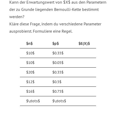
X
Kann der Erwartungswert von $X$ aus den Parametern
equals
der zu Grunde liegenden Bernoulli-Kette bestimmt
13
werden?
close
Kläre diese Frage, indem du verschiedene Parameter
parenthesis
}}
ausprobierst. Formuliere eine Regel.
equals
6.5
$n$
$p$
$E(X)$
$10$
$0.35$
$10$
$0.05$
$20$
$0.35$
$12$
$0.5$
$16$
$0.75$
$\dots$
$\dots$